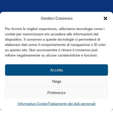
Orari di apertura
Gestisci Consenso
da Lunedì a Venerdì
8.30-13.00 / 14.00-17.30
Per fornire le migliori esperienze, utilizziamo tecnologie come i
cookie per memorizzare e/o accedere alle informazioni del
Whistleblowing
dispositivo. Il consenso a queste tecnologie ci permetterà di
elaborare dati come il comportamento di navigazione o ID unici
su questo sito. Non acconsentire o ritirare il consenso può
© Tutti i diritti riservati
influire negativamente su alcune caratteristiche e funzioni.
Privacy Policy e Cookie
|
Informativa Cookie
Accetta
Web Design: Baoblà
Nega
Preferenze
Informativa Cookie
Trattamento dei dati personali