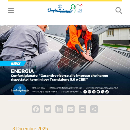
Facebook
Twitter
LinkedIn
Email
PrintFriendly
Condividi
3 Dicembre 2025