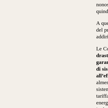
nonos
quindi
A que
del p
addir
Le Co
drast
garan
di si
all’e
almen
siste
tarif
energ