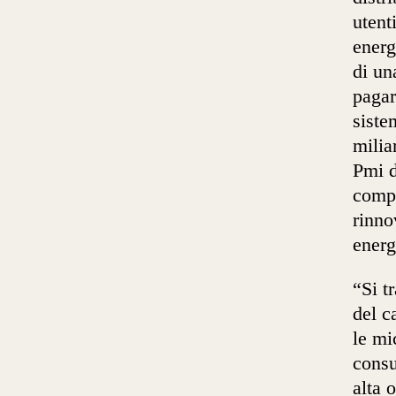
utent
energ
di un
pagar
siste
milia
Pmi d
compo
rinno
energ
“Si t
del c
le mi
consu
alta 