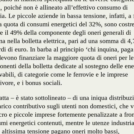
i, poiché non è allineato all’effettivo consumo di
ia. Le piccole aziende in bassa tensione, infatti, a 
a quota di consumi energetici del 32%, sono costre
e il 49% della componente degli oneri generali di
ma nella bolletta elettrica, pari ad una somma di 4,
rdi di euro. In barba al principio ‘chi inquina, paga’
evono finanziare la maggiore quota di oneri per le
nenti della bolletta dedicate al sostegno delle ene
vabili, di categorie come le ferrovie e le imprese
ivore, e i bonus sociali.
ratta – è stato sottolineato – di una iniqua distribuz
arico contributivo sugli utenti non domestici, che 
cro e piccole imprese fortemente penalizzate a fron
mi energetici contenuti, mentre le utenze industria
o altissima tensione pagano oneri molto bassi,