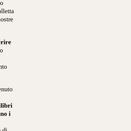
no
lletta
nostre
erire
to
nto
enuto
libri
no i
 di