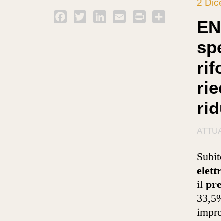
2 Di
Facebook
Twitter
LinkedIn
Email
PrintFriendly
Condividi
EN
sp
rif
rie
rid
ATTUA
Subit
elett
il
pre
33,5%
impre