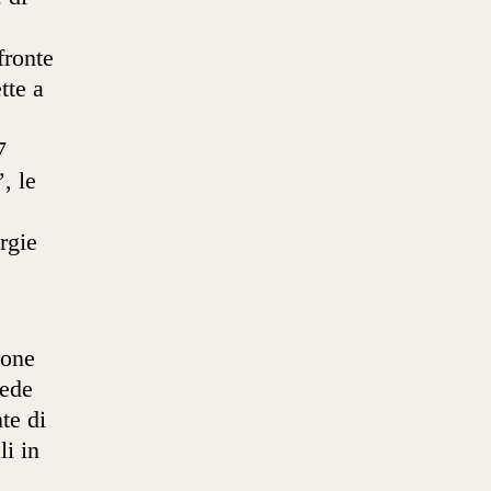
fronte
tte a
7
, le
rgie
ione
vede
te di
li in