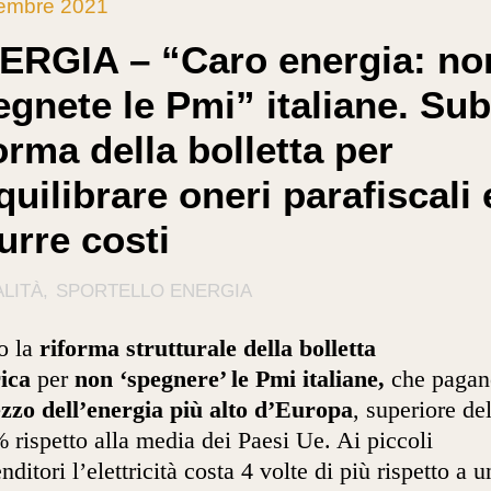
cembre 2021
ERGIA – “Caro energia: no
egnete le Pmi” italiane. Sub
orma della bolletta per
quilibrare oneri parafiscali 
urre costi
LITÀ
SPORTELLO ENERGIA
o la
riforma strutturale della bolletta
rica
per
non ‘spegnere’ le Pmi italiane,
che pagan
zzo dell’energia più alto d’Europa
, superiore de
 rispetto alla media dei Paesi Ue. Ai piccoli
nditori l’elettricità costa 4 volte di più rispetto a u