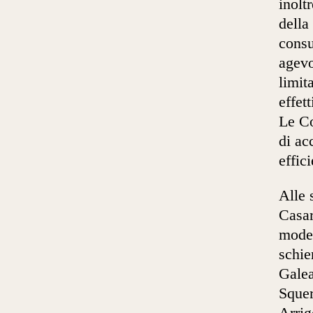
inolt
della
consu
agevo
limit
effet
Le Co
di ac
effic
Alle 
Casar
moder
schie
Galea
Squer
Arrig