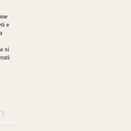
one
ti e
a
a si
rati
I