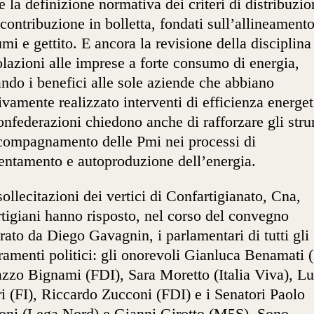
re la definizione normativa dei criteri di distribuzi
 contribuzione in bolletta, fondati sull’allineamento
mi e gettito. E ancora la revisione della disciplina
lazioni alle imprese a forte consumo di energia,
ando i benefici alle sole aziende che abbiano
tivamente realizzato interventi di efficienza energet
nfederazioni chiedono anche di rafforzare gli str
compagnamento delle Pmi nei processi di
ientamento e autoproduzione dell’energia.
sollecitazioni dei vertici di Confartigianato, Cna,
tigiani hanno risposto, nel corso del convegno
ato da Diego Gavagnin, i parlamentari di tutti gli
ramenti politici: gli onorevoli Gianluca Benamati (
zzo Bignami (FDI), Sara Moretto (Italia Viva), L
i (FI), Riccardo Zucconi (FDI) e i Senatori Paolo
oni (Lega Nord) e Gianni Girotto (M5S). Sono