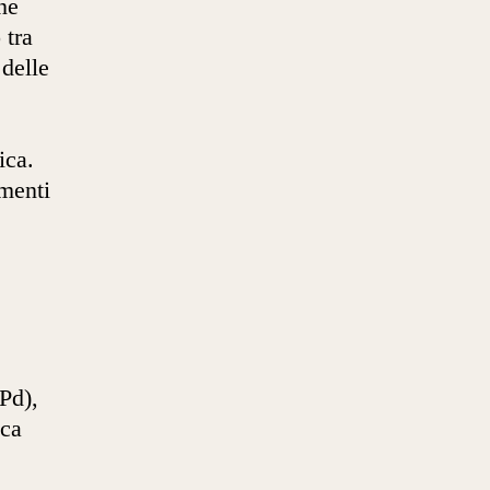
one
 tra
 delle
ica.
umenti
Pd),
uca