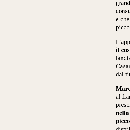
grand
consu
e che
picco
L’app
il co
lanci
Casar
dal t
Marc
al fi
prese
nella
picco
distr