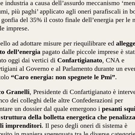
e industria a causa dell’assurdo meccanismo ‘me
mi, più paghi’ applicato agli oneri parafiscali in bo
 gonfia del 35% il costo finale dell’energia per le 
le imprese.
ello ad adottare misure per riequilibrare ed
allegg
sto dell’energia
pagato dalle piccole imprese è sta
ato oggi dai vertici di
Confartigianato
, CNA e
tigiani al Governo e al Parlamento durante un eve
itolo
“Caro energia: non spegnete le Pmi”
.
o Granelli
, Presidente di Confartigianato è interv
anco dei colleghi delle altre Confederazioni per
ntare un dossier dal quale emergono i
pesanti squi
 struttura della bolletta energetica che penalizza
li imprenditori
. Il peso degli oneri di sistema è
ibuito in maniera sperequata tra le diverse categorie