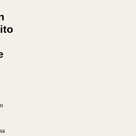
n
ito
e
o
l
na