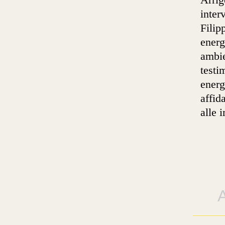
inter
Filip
energ
ambie
testi
energ
affid
alle 