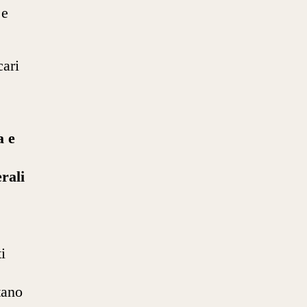
 e
cari
a e
rali
i
tano