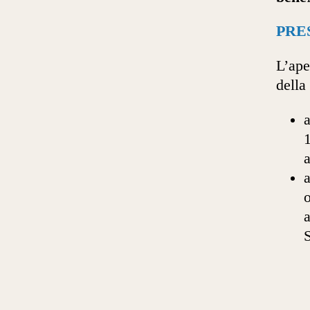
PRE
L’ape
della
a
a
a
a