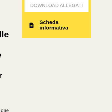
DOWNLOAD ALLEGATI
Scheda
informativa
lle
e
r
ione