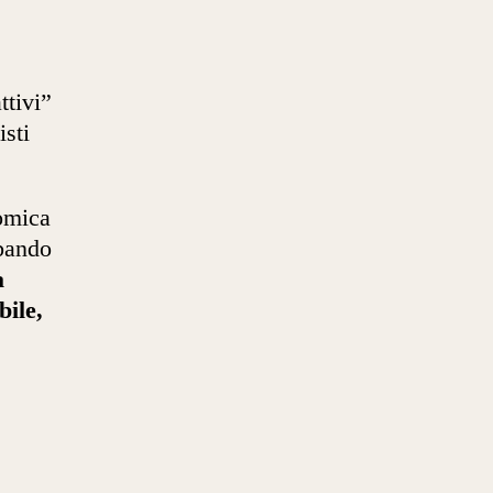
ttivi”
isti
nomica
 bando
a
bile,