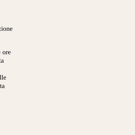
zione
e ore
ta
lle
ta