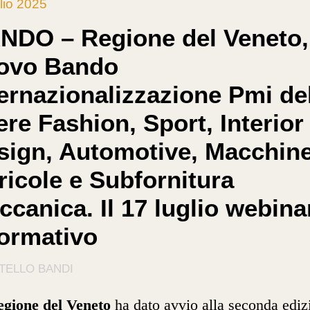
lio 2025
NDO – Regione del Veneto,
ovo Bando
ternazionalizzazione Pmi de
iere Fashion, Sport, Interior
sign, Automotive, Macchin
ricole e Subfornitura
canica. Il 17 luglio webina
formativo
TELLO BANDI
gione del Veneto
ha dato avvio alla seconda ediz