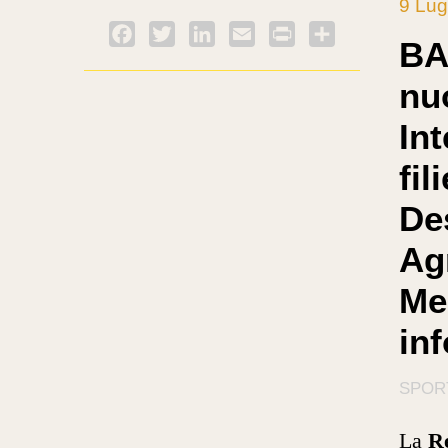
9 Lug
Facebook
Twitter
LinkedIn
Email
PrintFriendly
Condividi
BA
nu
In
fil
De
Ag
Mec
in
SPOR
La
Re