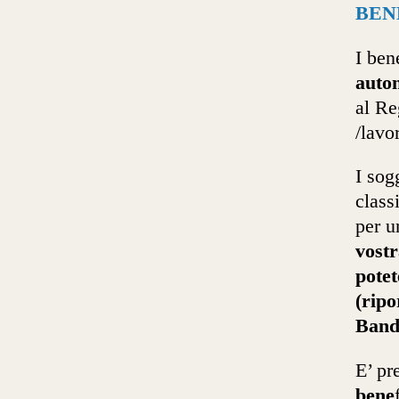
BEN
I ben
auto
al Re
/lavor
I sog
class
per u
vostr
pote
(ripo
Ban
E’ pr
bene