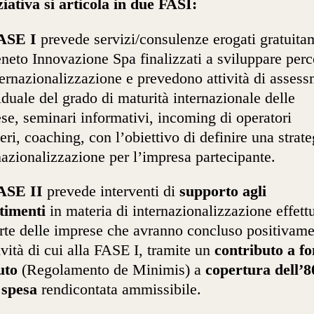
ziativa si articola in due FASI:
ASE I
prevede servizi/consulenze erogati gratuita
neto Innovazione Spa finalizzati a sviluppare perc
ternazionalizzazione e prevedono attività di asses
iduale del grado di maturità internazionale delle
se, seminari informativi, incoming di operatori
ieri, coaching, con l’obiettivo di definire una strate
nazionalizzazione per l’impresa partecipante.
ASE II
prevede interventi di
supporto agli
timenti
in materia di internazionalizzazione effettu
rte delle imprese che avranno concluso positivam
tività di cui alla FASE I, tramite un
contributo a f
uto
(Regolamento de Minimis) a
copertura dell’
 spesa
rendicontata ammissibile.