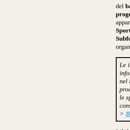
del
b
proge
appar
Sport
Subf
organ
Le 
info
nel
pro
le s
cons
>
B