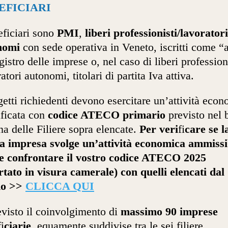
EFICIARI
eficiari sono
PMI
,
liberi professionisti/lavoratori
nomi
con sede operativa in Veneto, iscritti come “a
gistro delle imprese o, nel caso di liberi profession
atori autonomi, titolari di partita Iva attiva.
getti richiedenti devono esercitare un’attività eco
ificata con
codice ATECO primario
previsto nel
na delle Filiere sopra elencate.
Per veri
fi
care se l
a impresa svolge un’attività economica ammissi
te confrontare il vostro codice ATECO 2025
rtato in visura camerale) con quelli elencati dal
do >>
CLICCA QUI
evisto il coinvolgimento di
massimo 90 imprese
fi
ciarie
, equamente suddivise tra le sei filiere.