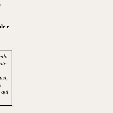
e
le e
heda
ute
usi,
a
 qui