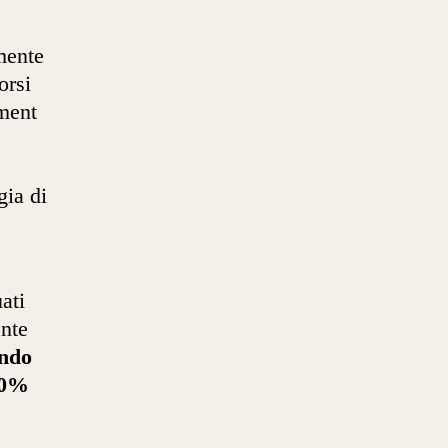
mente
orsi
sment
gia di
ati
ente
ondo
80%