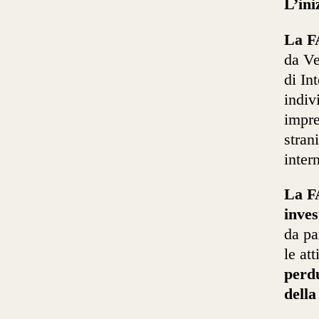
L’ini
La F
da Ve
di In
indiv
impre
stran
inter
La F
inves
da pa
le at
perd
della