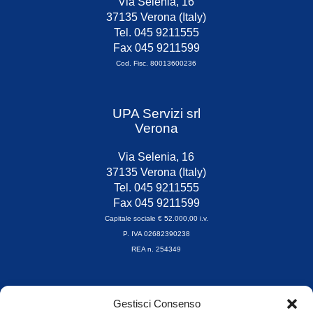
Via Selenia, 16
37135 Verona (Italy)
Tel. 045 9211555
Fax 045 9211599
Cod. Fisc. 80013600236
UPA Servizi srl
Verona
Via Selenia, 16
37135 Verona (Italy)
Tel. 045 9211555
Fax 045 9211599
Capitale sociale € 52.000,00 i.v.
P. IVA 02682390238
REA n. 254349
Orari di apertura
Gestisci Consenso