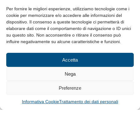
da Lunedì a Venerdì
8.30-13.00 / 14.00-17.30
Per fornire le migliori esperienze, utilizziamo tecnologie come i
cookie per memorizzare e/o accedere alle informazioni del
Whistleblowing
dispositivo. Il consenso a queste tecnologie ci permetterà di
elaborare dati come il comportamento di navigazione o ID unici
su questo sito. Non acconsentire o ritirare il consenso può
© Tutti i diritti riservati
influire negativamente su alcune caratteristiche e funzioni.
Privacy Policy e Cookie
|
Informativa Cookie
Accetta
Web Design: Baoblà
Nega
Preferenze
Informativa Cookie
Trattamento dei dati personali