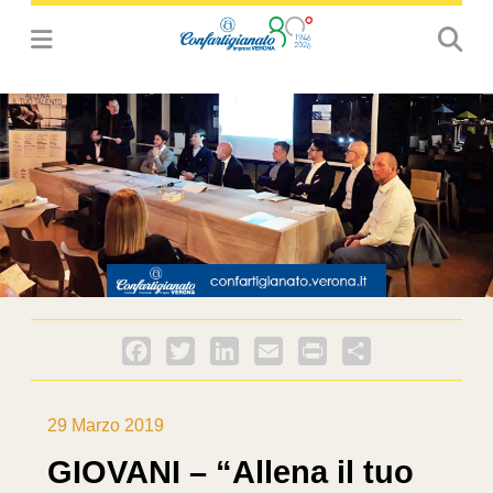
Facebook
Twitter
LinkedIn
Email
PrintFriendly
Condividi
29 Marzo 2019
GIOVANI – “Allena il tuo