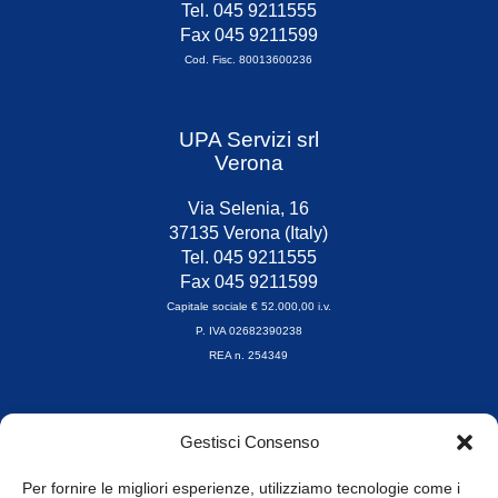
Tel. 045 9211555
Fax 045 9211599
Cod. Fisc. 80013600236
UPA Servizi srl
Verona
Via Selenia, 16
37135 Verona (Italy)
Tel. 045 9211555
Fax 045 9211599
Capitale sociale € 52.000,00 i.v.
P. IVA 02682390238
REA n. 254349
Orari di apertura
Gestisci Consenso
da Lunedì a Venerdì
8.30-13.00 / 14.00-17.30
Per fornire le migliori esperienze, utilizziamo tecnologie come i