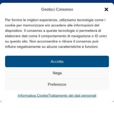
Orari di apertura
Gestisci Consenso
da Lunedì a Venerdì
8.30-13.00 / 14.00-17.30
Per fornire le migliori esperienze, utilizziamo tecnologie come i
cookie per memorizzare e/o accedere alle informazioni del
Whistleblowing
dispositivo. Il consenso a queste tecnologie ci permetterà di
elaborare dati come il comportamento di navigazione o ID unici
su questo sito. Non acconsentire o ritirare il consenso può
© Tutti i diritti riservati
influire negativamente su alcune caratteristiche e funzioni.
Privacy Policy e Cookie
|
Informativa Cookie
Accetta
Web Design: Baoblà
Nega
Preferenze
Informativa Cookie
Trattamento dei dati personali