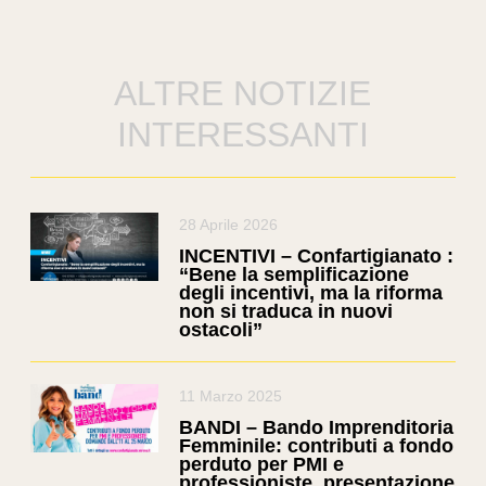
ALTRE NOTIZIE
INTERESSANTI
28 Aprile 2026
INCENTIVI – Confartigianato :
“Bene la semplificazione
degli incentivi, ma la riforma
non si traduca in nuovi
ostacoli”
11 Marzo 2025
BANDI – Bando Imprenditoria
Femminile: contributi a fondo
perduto per PMI e
professioniste, presentazione