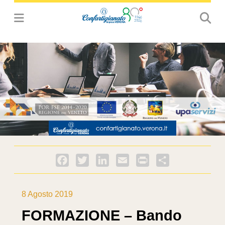
Facebook
Twitter
LinkedIn
Email
PrintFriendly
Condividi
8 Agosto 2019
FORMAZIONE – Bando