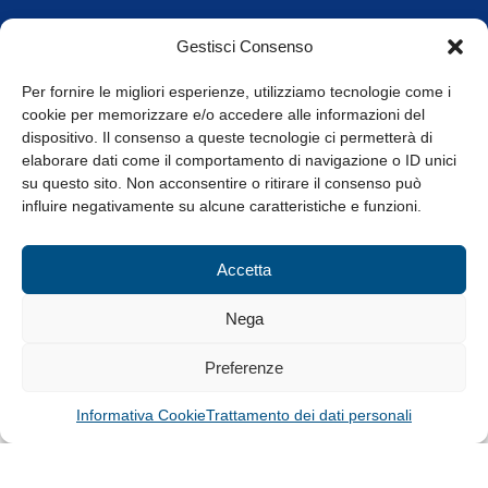
Orari di apertura
Gestisci Consenso
da Lunedì a Venerdì
8.30-13.00 / 14.00-17.30
Per fornire le migliori esperienze, utilizziamo tecnologie come i
cookie per memorizzare e/o accedere alle informazioni del
Whistleblowing
dispositivo. Il consenso a queste tecnologie ci permetterà di
elaborare dati come il comportamento di navigazione o ID unici
su questo sito. Non acconsentire o ritirare il consenso può
© Tutti i diritti riservati
influire negativamente su alcune caratteristiche e funzioni.
Privacy Policy e Cookie
|
Informativa Cookie
Accetta
Web Design: Baoblà
Nega
Preferenze
Informativa Cookie
Trattamento dei dati personali