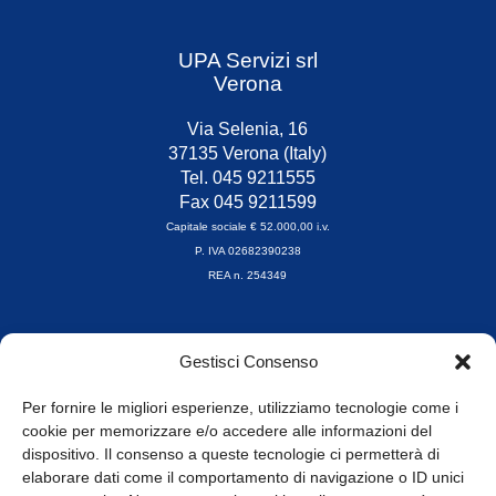
UPA Servizi srl
Verona
Via Selenia, 16
37135 Verona (Italy)
Tel. 045 9211555
Fax 045 9211599
Capitale sociale € 52.000,00 i.v.
P. IVA 02682390238
REA n. 254349
Orari di apertura
Gestisci Consenso
da Lunedì a Venerdì
8.30-13.00 / 14.00-17.30
Per fornire le migliori esperienze, utilizziamo tecnologie come i
cookie per memorizzare e/o accedere alle informazioni del
Whistleblowing
dispositivo. Il consenso a queste tecnologie ci permetterà di
elaborare dati come il comportamento di navigazione o ID unici