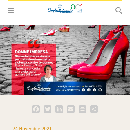
Facebook
Twitter
LinkedIn
Email
PrintFriendly
Condividi
24 Novembre 2021