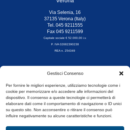
Verona
Via Selenia, 16
37135 Verona (Italy)
Tel. 045 9211555
Fax 045 9211599
Capitale sociale € 52.000,00 i.v.
P. IVA 02682390238
REA n. 254349
Orari di apertura
Gestisci Consenso
da Lunedì a Venerdì
8.30-13.00 / 14.00-17.30
Per fornire le migliori esperienze, utilizziamo tecnologie come i
cookie per memorizzare e/o accedere alle informazioni del
Whistleblowing
dispositivo. Il consenso a queste tecnologie ci permetterà di
elaborare dati come il comportamento di navigazione o ID unici
su questo sito. Non acconsentire o ritirare il consenso può
© Tutti i diritti riservati
influire negativamente su alcune caratteristiche e funzioni.
Privacy Policy e Cookie
|
Informativa Cookie