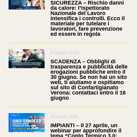
SICUREZZA – Rischio danni
da calore: l’Ispettorato
Nazionale del Lavoro
intensifica i controlli. Ecco il
materiale per tutelare i
lavoratori, fare prevenzione
ed essere in regola
9 Giugno 2025
SCADENZA – Obblighi di
trasparenza e pubblicità delle
erogazioni pubbliche entro il
30 giugno. Se non hai un sito
web, ti aiutiamo e ospitiamo
sul sito di Confartigianato
Verona: contattaci entro il 16
giugno
20 Aprile 2026
IMPIANTI – Il 27 aprile, un
webinar per approfondire il
tema “Conto Termico 3.0: