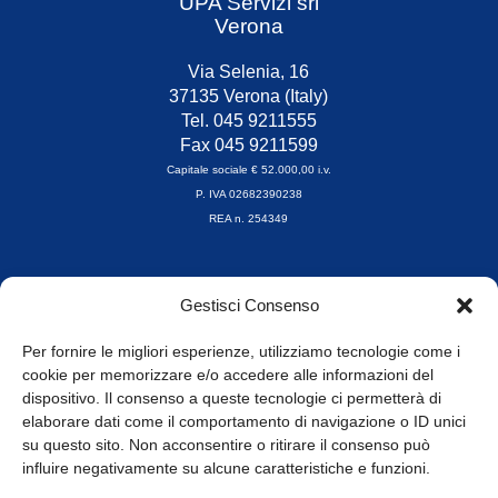
UPA Servizi srl
Verona
Via Selenia, 16
37135 Verona (Italy)
Tel. 045 9211555
Fax 045 9211599
Capitale sociale € 52.000,00 i.v.
P. IVA 02682390238
REA n. 254349
Orari di apertura
Gestisci Consenso
da Lunedì a Venerdì
8.30-13.00 / 14.00-17.30
Per fornire le migliori esperienze, utilizziamo tecnologie come i
cookie per memorizzare e/o accedere alle informazioni del
Whistleblowing
dispositivo. Il consenso a queste tecnologie ci permetterà di
elaborare dati come il comportamento di navigazione o ID unici
su questo sito. Non acconsentire o ritirare il consenso può
© Tutti i diritti riservati
influire negativamente su alcune caratteristiche e funzioni.