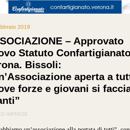
bbraio 2019
SOCIAZIONE – Approvato
ovo Statuto Confartigianat
ona. Bissoli:
n’Associazione aperta a tutt
ove forze e giovani si facci
anti”
ZI IMPRESE
abbiamo un’associazione alla portata di tutti”, con