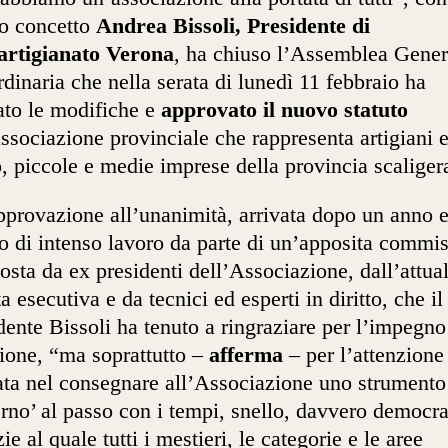
o concetto
Andrea Bissoli, Presidente di
artigianato Verona
, ha chiuso l’Assemblea Gener
rdinaria che nella serata di lunedì 11 febbraio ha
ato le modifiche e
approvato il nuovo statuto
associazione provinciale che rappresenta artigiani 
, piccole e medie imprese della provincia scaliger
provazione all’unanimità, arrivata dopo un anno 
 di intenso lavoro da parte di un’apposita commi
sta da ex presidenti dell’Associazione, dall’attua
a esecutiva e da tecnici ed esperti in diritto, che il
dente Bissoli ha tenuto a ringraziare per l’impegno
ione, “ma soprattutto –
afferma
– per l’attenzione
ata nel consegnare all’Associazione uno strumento
rno’ al passo con i tempi, snello, davvero democra
ie al quale tutti i mestieri, le categorie e le aree