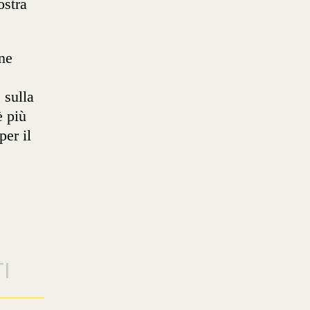
ostra
one
 sulla
è più
per il
I