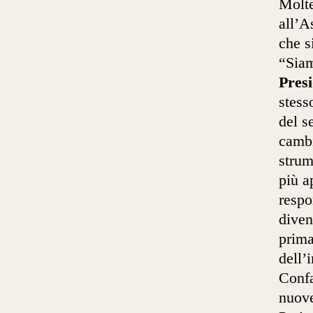
Molte
all’A
che s
“Siam
Presi
stess
del s
cambi
strum
più a
respo
diven
prima
dell’
Confa
nuove