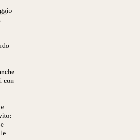
aggio
.
ardo
 anche
i con
 e
vito:
ze
lle