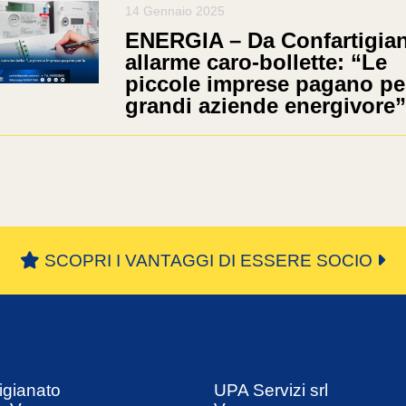
14 Gennaio 2025
ENERGIA – Da Confartigia
allarme caro-bollette: “Le
piccole imprese pagano per
grandi aziende energivore”
SCOPRI I VANTAGGI DI ESSERE SOCIO
igianato
UPA Servizi srl