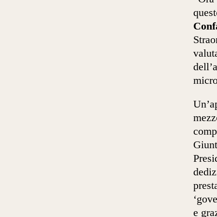
quest
Conf
Strao
valut
dell’
micro
Un’ap
mezzo
compo
Giunt
Presi
dediz
prest
‘gove
e graz