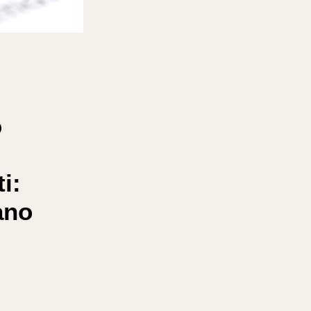
o
i:
ano