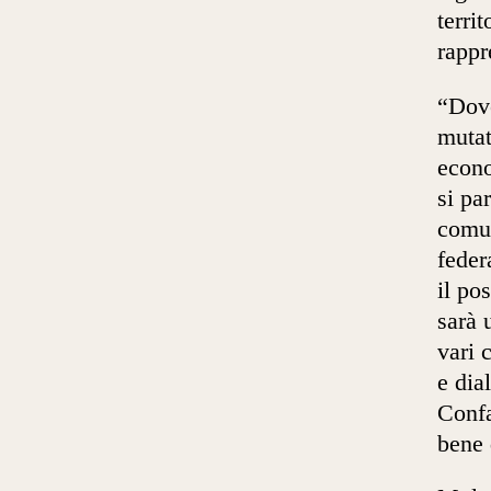
terri
rappr
“Dov
mutat
econo
si pa
comun
feder
il po
sarà 
vari 
e dia
Confa
bene 