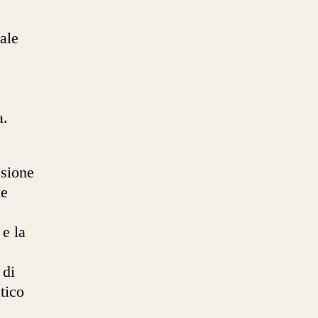
ale
e
a.
e
ssione
le
 e la
 di
tico