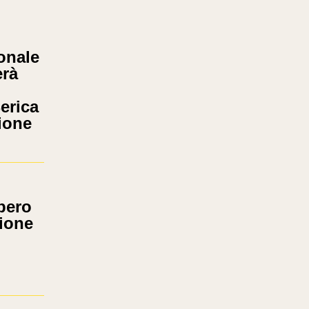
onale
erà
erica
ione
pero
zione