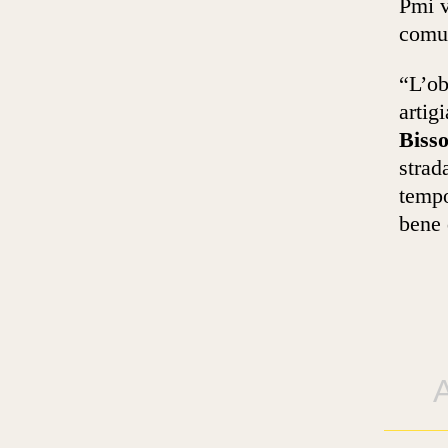
Pmi v
comun
“L’ob
artig
Bisso
strad
tempo
bene d