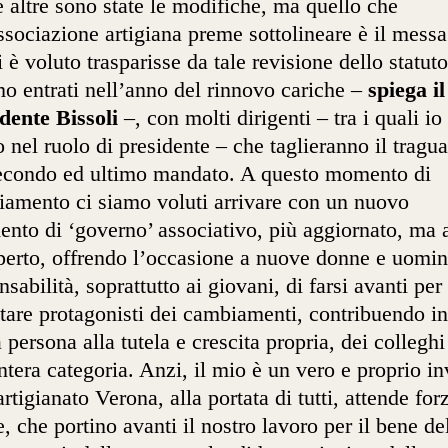
 altre sono state le modifiche, ma quello che
ssociazione artigiana preme sottolineare è il mess
i è voluto trasparisse da tale revisione dello statuto
o entrati nell’anno del rinnovo cariche –
spiega il
dente Bissoli
–, con molti dirigenti – tra i quali io
o nel ruolo di presidente – che taglieranno il tragu
econdo ed ultimo mandato. A questo momento di
amento ci siamo voluti arrivare con un nuovo
ento di ‘governo’ associativo, più aggiornato, ma
perto, offrendo l’occasione a nuove donne e uomin
nsabilità, soprattutto ai giovani, di farsi avanti per
tare protagonisti dei cambiamenti, contribuendo in
 persona alla tutela e crescita propria, dei colleghi
intera categoria. Anzi, il mio è un vero e proprio in
rtigianato Verona, alla portata di tutti, attende for
, che portino avanti il nostro lavoro per il bene de