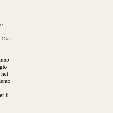
le
. Ora
anno
ggio
 nei
mento
r il