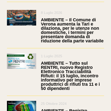
8 Luglio 2026
AMBIENTE – Il Comune di
Verona aumenta la Tari e
dilaziona, per le utenze non
domestiche, i termini per
presentare domanda di
riduzione della parte variabile
1 Luglio 2025
AMBIENTE – Tutto sul
RENTRI, nuovo Registro
Elettronico Tracciabilità
Rifiuti: il 15 luglio, incontro
informativo per imprese
produttrici di rifiuti tra 11 e i
50 dipendenti
25 Ottobre 2024
AMBIENTE – Registro