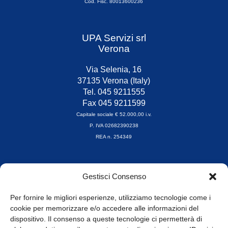
Cod. Fisc. 80013600236
UPA Servizi srl
Verona
Via Selenia, 16
37135 Verona (Italy)
Tel. 045 9211555
Fax 045 9211599
Capitale sociale € 52.000,00 i.v.
P. IVA 02682390238
REA n. 254349
Orari di apertura
Gestisci Consenso
da Lunedì a Venerdì
8.30-13.00 / 14.00-17.30
Per fornire le migliori esperienze, utilizziamo tecnologie come i
cookie per memorizzare e/o accedere alle informazioni del
Whistleblowing
dispositivo. Il consenso a queste tecnologie ci permetterà di