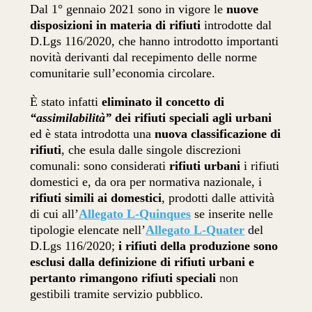
Dal 1° gennaio 2021 sono in vigore le
nuove
disposizioni in materia di rifiuti
introdotte dal
D.Lgs 116/2020, che hanno introdotto importanti
novità derivanti dal recepimento delle norme
comunitarie sull’economia circolare.
È stato infatti
eliminato il concetto di
“assimilabilità”
dei rifiuti speciali agli urbani
ed è stata introdotta una
nuova classificazione di
rifiuti
, che esula dalle singole discrezioni
comunali: sono considerati
rifiuti urbani
i rifiuti
domestici e, da ora per normativa nazionale, i
rifiuti simili ai domestici
, prodotti dalle attività
di cui all’
Allegato L-Quinques
se inserite nelle
tipologie elencate nell’
Allegato L-Quater
del
D.Lgs 116/2020;
i rifiuti della produzione sono
esclusi dalla definizione di rifiuti urbani e
pertanto rimangono rifiuti speciali
non
gestibili tramite servizio pubblico.