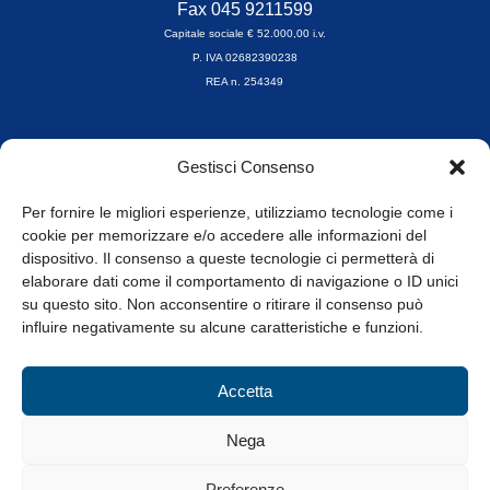
Fax 045 9211599
Capitale sociale € 52.000,00 i.v.
P. IVA 02682390238
REA n. 254349
Orari di apertura
Gestisci Consenso
da Lunedì a Venerdì
8.30-13.00 / 14.00-17.30
Per fornire le migliori esperienze, utilizziamo tecnologie come i
cookie per memorizzare e/o accedere alle informazioni del
Whistleblowing
dispositivo. Il consenso a queste tecnologie ci permetterà di
elaborare dati come il comportamento di navigazione o ID unici
su questo sito. Non acconsentire o ritirare il consenso può
© Tutti i diritti riservati
influire negativamente su alcune caratteristiche e funzioni.
Privacy Policy e Cookie
|
Informativa Cookie
Accetta
Web Design: Baoblà
Nega
Preferenze