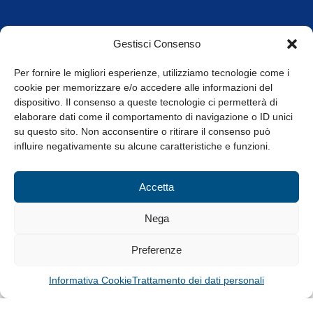
Orari di apertura
Gestisci Consenso
da Lunedì a Venerdì
8.30-13.00 / 14.00-17.30
Per fornire le migliori esperienze, utilizziamo tecnologie come i
cookie per memorizzare e/o accedere alle informazioni del
Whistleblowing
dispositivo. Il consenso a queste tecnologie ci permetterà di
elaborare dati come il comportamento di navigazione o ID unici
su questo sito. Non acconsentire o ritirare il consenso può
© Tutti i diritti riservati
influire negativamente su alcune caratteristiche e funzioni.
Privacy Policy e Cookie
|
Informativa Cookie
Accetta
Web Design: Baoblà
Nega
Preferenze
Informativa Cookie
Trattamento dei dati personali