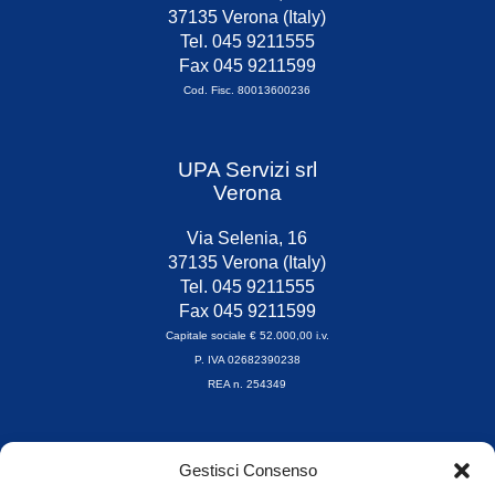
37135 Verona (Italy)
Tel. 045 9211555
Fax 045 9211599
Cod. Fisc. 80013600236
UPA Servizi srl
Verona
Via Selenia, 16
37135 Verona (Italy)
Tel. 045 9211555
Fax 045 9211599
Capitale sociale € 52.000,00 i.v.
P. IVA 02682390238
REA n. 254349
Orari di apertura
Gestisci Consenso
da Lunedì a Venerdì