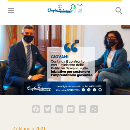
Facebook
Twitter
LinkedIn
Email
PrintFriendly
Condividi
27 Maggio 2021