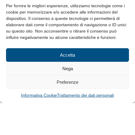
8.30-13.00 / 14.00-17.30
Per fornire le migliori esperienze, utilizziamo tecnologie come i
cookie per memorizzare e/o accedere alle informazioni del
Whistleblowing
dispositivo. Il consenso a queste tecnologie ci permetterà di
elaborare dati come il comportamento di navigazione o ID unici
su questo sito. Non acconsentire o ritirare il consenso può
© Tutti i diritti riservati
influire negativamente su alcune caratteristiche e funzioni.
Privacy Policy e Cookie
|
Informativa Cookie
Accetta
Web Design: Baoblà
Nega
Preferenze
Informativa Cookie
Trattamento dei dati personali