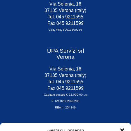
Via Selenia, 16
37135 Verona (Italy)
Tel. 045 9211555
Fax 045 9211599
Cod. Fisc. 80013600236
UPA Servizi srl
Verona
Via Selenia, 16
37135 Verona (Italy)
Tel. 045 9211555
Fax 045 9211599
Capitale sociale € 52.000,00 i.v.
P. IVA 02682390238
REA n. 254349
Orari di apertura
Gestisci Consenso