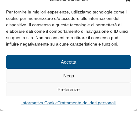
da Lunedì a Venerdì
8.30-13.00 / 14.00-17.30
Per fornire le migliori esperienze, utilizziamo tecnologie come i
cookie per memorizzare e/o accedere alle informazioni del
Whistleblowing
dispositivo. Il consenso a queste tecnologie ci permetterà di
elaborare dati come il comportamento di navigazione o ID unici
su questo sito. Non acconsentire o ritirare il consenso può
© Tutti i diritti riservati
influire negativamente su alcune caratteristiche e funzioni.
Privacy Policy e Cookie
|
Informativa Cookie
Accetta
Web Design: Baoblà
Nega
Preferenze
Informativa Cookie
Trattamento dei dati personali