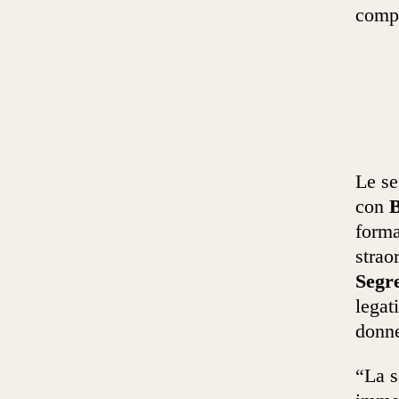
compe
Le se
con
B
forma
strao
Segr
legat
donn
“La s