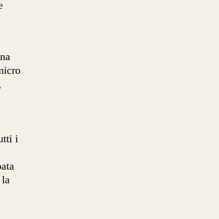
e
una
micro
,
tti i
pata
 la