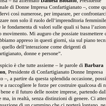
nsa – ha affermato
Daniela Biolatto
, Presidente
nale di Donne Impresa Confartigianato –, come qu
dervi così numerose, per imparare, per confrontarci
rzare non solo il ruolo dell’imprenditoria femminil
 le fondamenta di valori sulle quali si basa l’azion
o movimento. Mi auguro che possiate trasmettere 
bbiamo appreso in questi giorni, sia sul piano tecn
u quello dell’interazione come dirigenti di
rtigianato, donne e persone”.
spicio è che tutte assieme – le parole di
Barbara
on
, Presidente di Confartigianato Donne Impresa
o –, a partire da questa splendida occasione, pos
re a raccogliere le forze per costruire qualcosa di 
l bene e il futuro delle nostre imprese, partendo dal
 ma, in realtà, senza distinzioni di genere. Ci atte
nuazione di un cammino che ci porterà lontano, ne