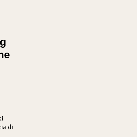
ng
ne
si
ia di