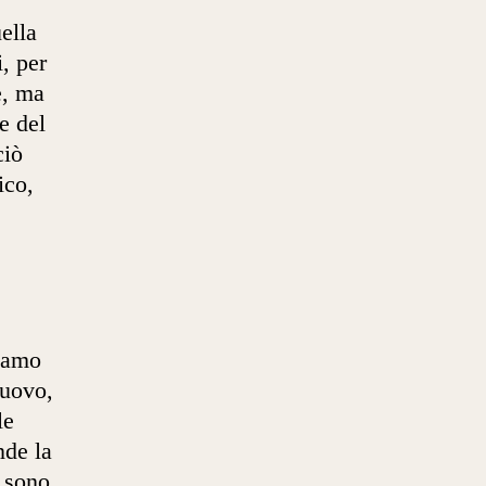
ella
, per
e, ma
e del
ciò
ico,
siamo
nuovo,
le
nde la
 sono