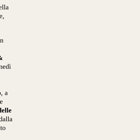
ella
e,
in
&
nedì
, a
e
elle
dalla
to