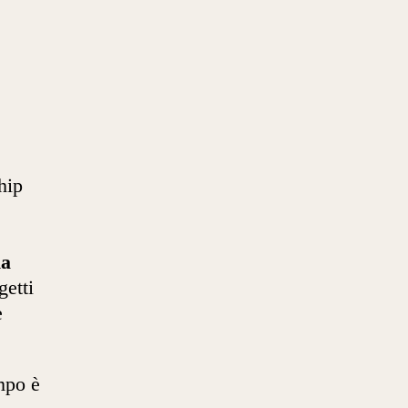
hip
ia
getti
e
mpo è