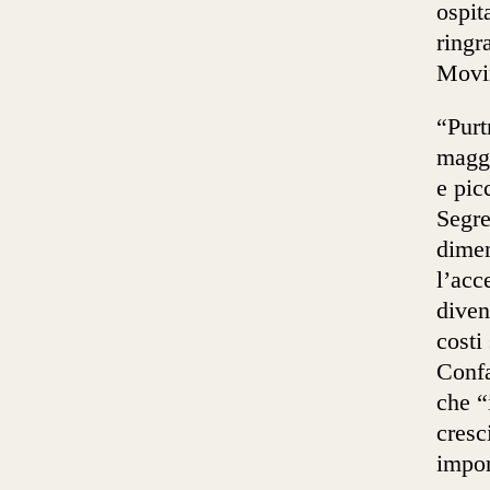
ospit
ringr
Movim
“Purt
maggi
e pic
Segre
dimen
l’acc
diven
costi
Confa
che “
cresc
impor