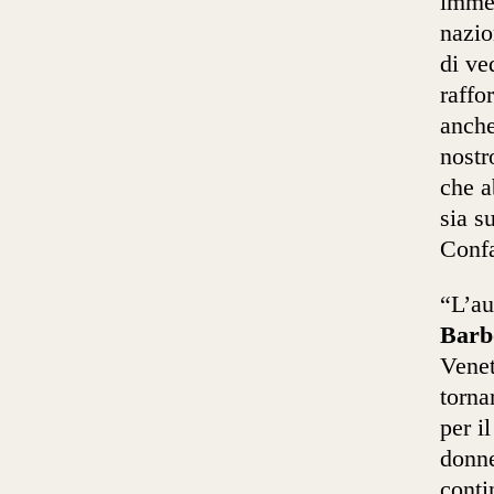
imme
nazio
di ve
raffo
anche
nostr
che a
sia s
Confa
“L’au
Barb
Venet
torna
per i
donne
conti