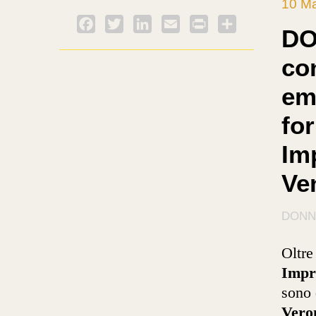
10 M
Facebook
Twitter
LinkedIn
Email
PrintFriendly
Condividi
DO
co
emo
fo
Im
Ve
DONN
Oltre
Impr
sono 
Vero