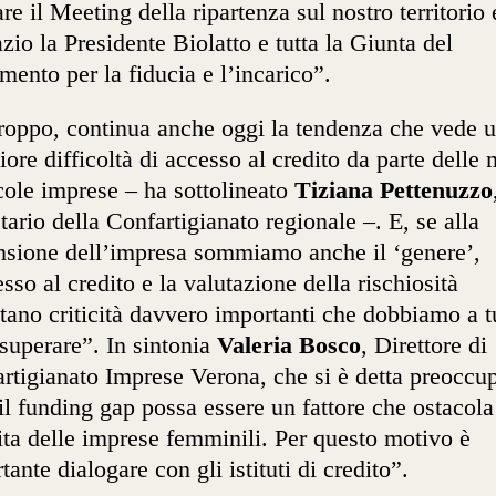
are il Meeting della ripartenza sul nostro territorio 
azio la Presidente Biolatto e tutta la Giunta del
ento per la fiducia e l’incarico”.
roppo, continua anche oggi la tendenza che vede 
ore difficoltà di accesso al credito da parte delle 
cole imprese – ha sottolineato
Tiziana Pettenuzzo
tario della Confartigianato regionale –. E, se alla
sione dell’impresa sommiamo anche il ‘genere’,
esso al credito e la valutazione della rischiosità
tano criticità davvero importanti che dobbiamo a tu
 superare”. In sintonia
Valeria Bosco
, Direttore di
rtigianato Imprese Verona, che si è detta preoccu
il funding gap possa essere un fattore che ostacola
ita delle imprese femminili. Per questo motivo è
tante dialogare con gli istituti di credito”.