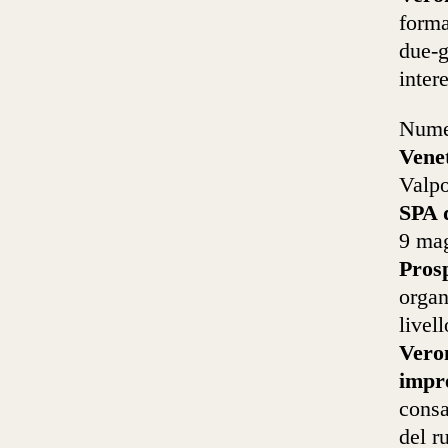
forma
due-g
inter
Numer
Vene
Valpo
SPA d
9 mag
Prosp
organ
livell
Vero
impre
consa
del r