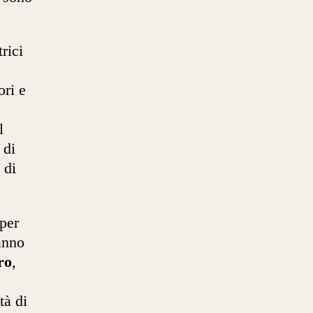
rici
ri e
l
 di
 di
per
anno
ro
,
tà di