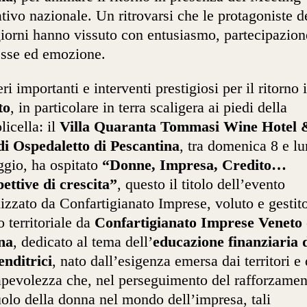
tivo nazionale. Un ritrovarsi che le protagoniste d
iorni hanno vissuto con entusiasmo, partecipazion
esse ed emozione.
i importanti e interventi prestigiosi per il ritorno 
to
, in particolare in terra scaligera ai piedi della
licella: il
Villa Quaranta Tommasi Wine Hotel 
i Ospedaletto di Pescantina
, tra domenica 8 e lu
gio, ha ospitato
“Donne, Impresa, Credito…
ettive di crescita”
, questo il titolo dell’evento
izzato da Confartigianato Imprese, voluto e gestito
o territoriale da
Confartigianato Imprese Veneto
na
, dedicato al tema dell’
educazione finanziaria d
nditrici
, nato dall’esigenza emersa dai territori e 
pevolezza che, nel perseguimento del rafforzamen
uolo della donna nel mondo dell’impresa, tali