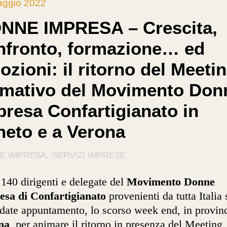
aggio 2022
NNE IMPRESA – Crescita,
nfronto, formazione… ed
zioni: il ritorno del Meeti
rmativo del Movimento Don
presa Confartigianato in
neto e a Verona
E IMPRESA
SERVIZI IMPRESE
 140 dirigenti e delegate del
Movimento Donne
esa di Confartigianato
provenienti da tutta Italia 
date appuntamento, lo scorso week end, in provinc
na
, per animare il ritorno in presenza del Meeting