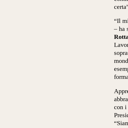
certa
“Il m
– ha 
Rott
Lavor
sopra
mondo
esemp
forma
Appre
abbra
con i
Presi
“Siam