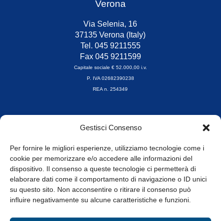
Verona
Via Selenia, 16
37135 Verona (Italy)
Tel. 045 9211555
Fax 045 9211599
Capitale sociale € 52.000,00 i.v.
P. IVA 02682390238
REA n. 254349
Orari di apertura
Gestisci Consenso
da Lunedì a Venerdì
8.30-13.00 / 14.00-17.30
Per fornire le migliori esperienze, utilizziamo tecnologie come i
cookie per memorizzare e/o accedere alle informazioni del
Whistleblowing
dispositivo. Il consenso a queste tecnologie ci permetterà di
elaborare dati come il comportamento di navigazione o ID unici
su questo sito. Non acconsentire o ritirare il consenso può
© Tutti i diritti riservati
influire negativamente su alcune caratteristiche e funzioni.
Privacy Policy e Cookie
|
Informativa Cookie