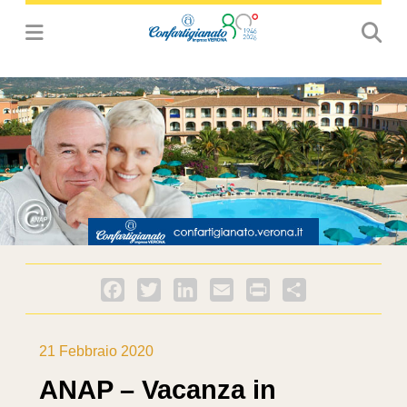
Facebook
Twitter
LinkedIn
Email
PrintFriendly
Condividi
21 Febbraio 2020
ANAP – Vacanza in