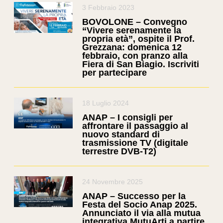
3 Febbraio 2023
BOVOLONE – Convegno
“Vivere serenamente la
propria età”, ospite il Prof.
Grezzana: domenica 12
febbraio, con pranzo alla
Fiera di San Biagio. Iscriviti
per partecipare
18 Luglio 2024
ANAP – I consigli per
affrontare il passaggio al
nuovo standard di
trasmissione TV (digitale
terrestre DVB-T2)
24 Novembre 2025
ANAP – Successo per la
Festa del Socio Anap 2025.
Annunciato il via alla mutua
integrativa MutuArti a partire