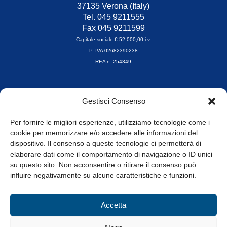
37135 Verona (Italy)
Tel. 045 9211555
Fax 045 9211599
Capitale sociale € 52.000,00 i.v.
P. IVA 02682390238
REA n. 254349
Orari di apertura
Gestisci Consenso
da Lunedì a Venerdì
8.30-13.00 / 14.00-17.30
Per fornire le migliori esperienze, utilizziamo tecnologie come i
cookie per memorizzare e/o accedere alle informazioni del
Whistleblowing
dispositivo. Il consenso a queste tecnologie ci permetterà di
elaborare dati come il comportamento di navigazione o ID unici
su questo sito. Non acconsentire o ritirare il consenso può
© Tutti i diritti riservati
influire negativamente su alcune caratteristiche e funzioni.
Privacy Policy e Cookie
|
Informativa Cookie
Accetta
Web Design: Baoblà