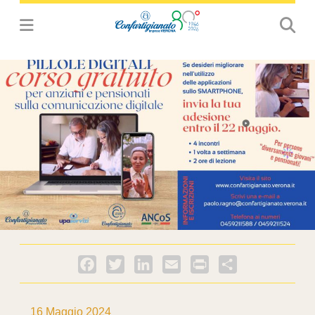
Facebook
Twitter
LinkedIn
Email
PrintFriendly
Condividi
16 Maggio 2024