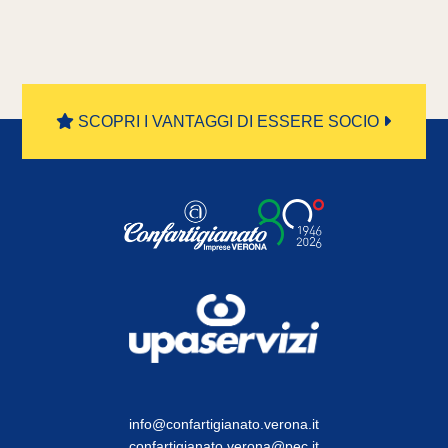
SCOPRI I VANTAGGI DI ESSERE SOCIO
info@confartigianato.verona.it
confartigianato.verona@pec.it