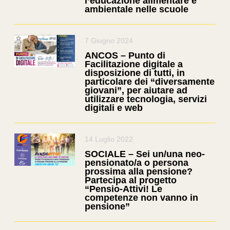
l’educazione alimentare e
ambientale nelle scuole
7 Giugno 2024
ANCOS – Punto di
Facilitazione digitale a
disposizione di tutti, in
particolare dei “diversamente
giovani”, per aiutare ad
utilizzare tecnologia, servizi
digitali e web
14 Luglio 2022
SOCIALE – Sei un/una neo-
pensionato/a o persona
prossima alla pensione?
Partecipa al progetto
“Pensio-Attivi! Le
competenze non vanno in
pensione”