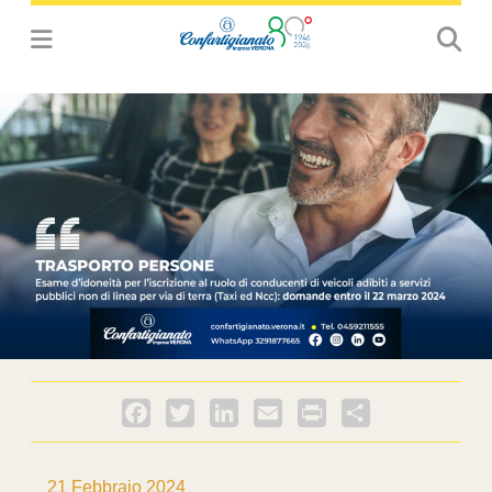
Facebook
Twitter
LinkedIn
Email
PrintFriendly
Condividi
21 Febbraio 2024