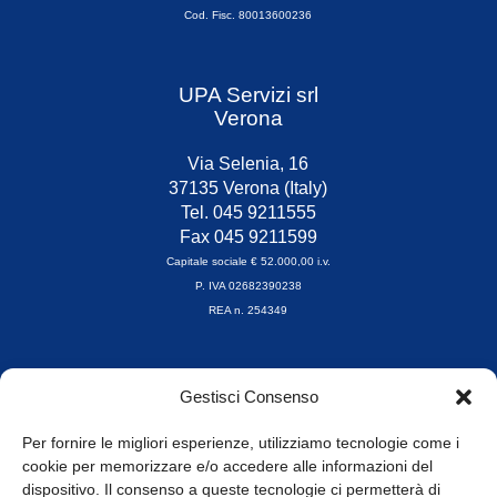
Cod. Fisc. 80013600236
UPA Servizi srl
Verona
Via Selenia, 16
37135 Verona (Italy)
Tel. 045 9211555
Fax 045 9211599
Capitale sociale € 52.000,00 i.v.
P. IVA 02682390238
REA n. 254349
Orari di apertura
Gestisci Consenso
da Lunedì a Venerdì
8.30-13.00 / 14.00-17.30
Per fornire le migliori esperienze, utilizziamo tecnologie come i
cookie per memorizzare e/o accedere alle informazioni del
Whistleblowing
dispositivo. Il consenso a queste tecnologie ci permetterà di