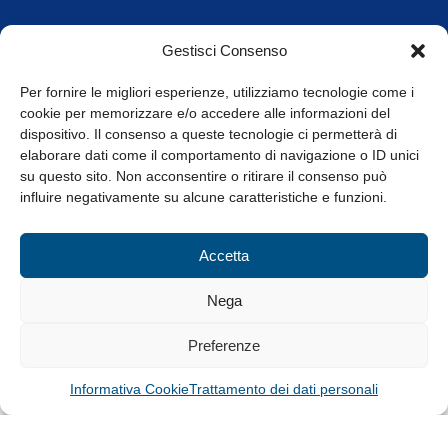
Orari di apertura
Gestisci Consenso
da Lunedì a Venerdì
8.30-13.00 / 14.00-17.30
Per fornire le migliori esperienze, utilizziamo tecnologie come i
cookie per memorizzare e/o accedere alle informazioni del
Whistleblowing
dispositivo. Il consenso a queste tecnologie ci permetterà di
elaborare dati come il comportamento di navigazione o ID unici
su questo sito. Non acconsentire o ritirare il consenso può
© Tutti i diritti riservati
influire negativamente su alcune caratteristiche e funzioni.
Privacy Policy e Cookie
|
Informativa Cookie
Accetta
Web Design: Baoblà
Nega
Preferenze
Informativa Cookie
Trattamento dei dati personali