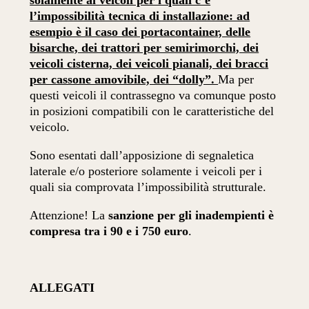
solamente ai veicoli per i quali c’è
l’impossibilità tecnica di installazione: ad
esempio è il caso dei portacontainer, delle
bisarche, dei trattori per semirimorchi, dei
veicoli cisterna, dei veicoli pianali, dei bracci
per cassone amovibile, dei “dolly”.
Ma per
questi veicoli il contrassegno va comunque posto
in posizioni compatibili con le caratteristiche del
veicolo.
Sono esentati dall’apposizione di segnaletica
laterale e/o posteriore solamente i veicoli per i
quali sia comprovata l’impossibilità strutturale.
Attenzione! La
sanzione per gli inadempienti è
compresa tra i 90 e i 750 euro
.
ALLEGATI