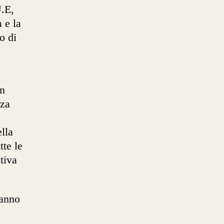
U.E,
 e la
o di
in
zza
ella
tte le
tiva
ranno