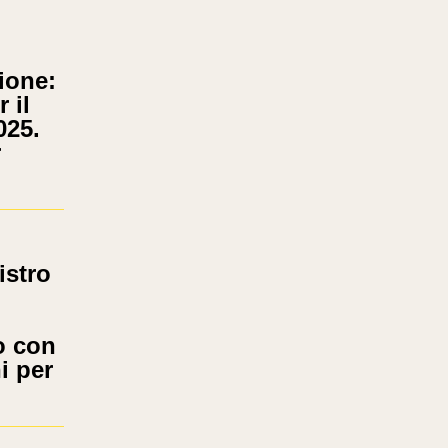
ione:
 il
025.
r
stro
o con
i per