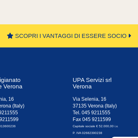
SCOPRI I VANTAGGI DI ESSERE SOCIO
igianato
UPA Servizi srl
e Verona
Verona
nia, 16
Via Selenia, 16
rona (Italy)
37135 Verona (Italy)
 9211555
Tel. 045 9211555
 9211599
Fax 045 9211599
0013600236
Capitale sociale € 52.000,00 i.v.
P. IVA 02682390238