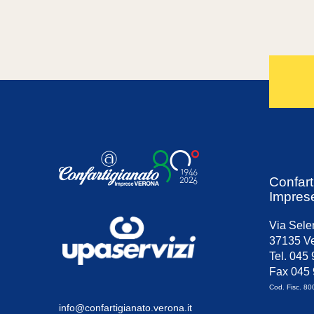
Confart
Impres
Via Sele
37135 Ve
Tel. 045
Fax 045
Cod. Fisc. 8
info@confartigianato.verona.it