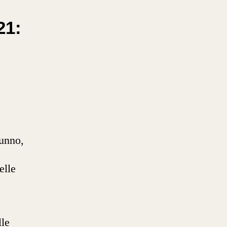
21:
tunno,
elle
le