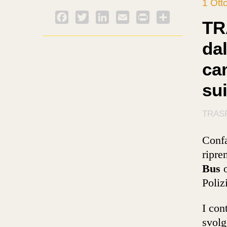
1 Ott
Facebook
Twitter
LinkedIn
Email
PrintFriendly
Condividi
TR
dal
ca
su
TRASP
Confa
ripre
Bus
o
Poliz
I con
svol