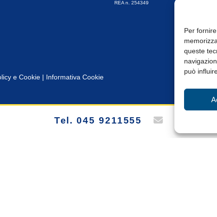
REA n. 254349
Per fornire
memorizzar
queste tec
navigazione
può influir
licy e Cookie
|
Informativa Cookie
A
Tel. 045 9211555