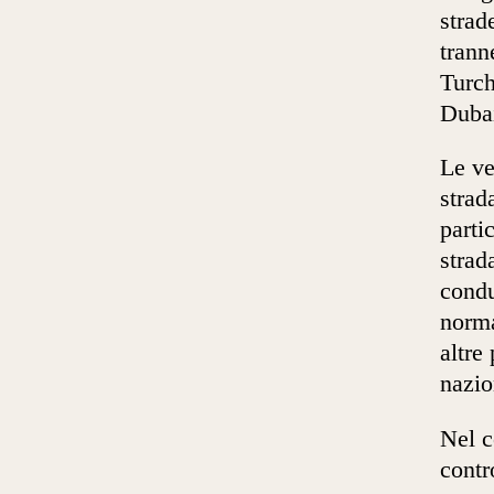
strad
trann
Turch
Dubai
Le ve
strad
parti
strad
conduc
norma
altre
nazio
Nel c
contr