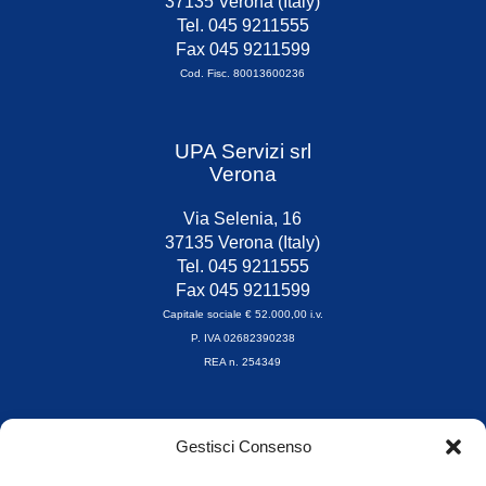
37135 Verona (Italy)
Tel. 045 9211555
Fax 045 9211599
Cod. Fisc. 80013600236
UPA Servizi srl
Verona
Via Selenia, 16
37135 Verona (Italy)
Tel. 045 9211555
Fax 045 9211599
Capitale sociale € 52.000,00 i.v.
P. IVA 02682390238
REA n. 254349
Orari di apertura
Gestisci Consenso
da Lunedì a Venerdì