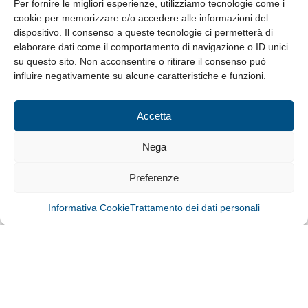
8.30-13.00 / 14.00-17.30
Per fornire le migliori esperienze, utilizziamo tecnologie come i
cookie per memorizzare e/o accedere alle informazioni del
Whistleblowing
dispositivo. Il consenso a queste tecnologie ci permetterà di
elaborare dati come il comportamento di navigazione o ID unici
su questo sito. Non acconsentire o ritirare il consenso può
© Tutti i diritti riservati
influire negativamente su alcune caratteristiche e funzioni.
Privacy Policy e Cookie
|
Informativa Cookie
Accetta
Web Design: Baoblà
Nega
Preferenze
Informativa Cookie
Trattamento dei dati personali