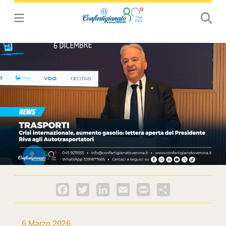
Facebook
Twitter
LinkedIn
Email
PrintFriendly
Condividi
6 Marzo 2026