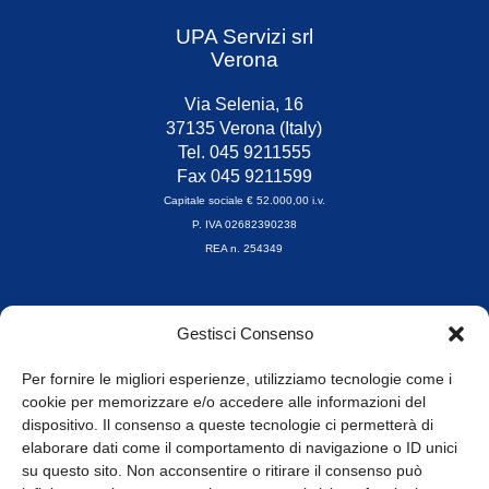
UPA Servizi srl
Verona
Via Selenia, 16
37135 Verona (Italy)
Tel. 045 9211555
Fax 045 9211599
Capitale sociale € 52.000,00 i.v.
P. IVA 02682390238
REA n. 254349
Orari di apertura
Gestisci Consenso
da Lunedì a Venerdì
8.30-13.00 / 14.00-17.30
Per fornire le migliori esperienze, utilizziamo tecnologie come i
cookie per memorizzare e/o accedere alle informazioni del
Whistleblowing
dispositivo. Il consenso a queste tecnologie ci permetterà di
elaborare dati come il comportamento di navigazione o ID unici
su questo sito. Non acconsentire o ritirare il consenso può
© Tutti i diritti riservati