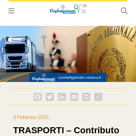
Facebook
Twitter
LinkedIn
Email
PrintFriendly
Condividi
3 Febbraio 2020
TRASPORTI – Contributo