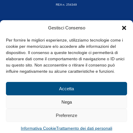
REA n. 254349
Orari di apertura
Gestisci Consenso
da Lunedì a Venerdì
8.30-13.00 / 14.00-17.30
Per fornire le migliori esperienze, utilizziamo tecnologie come i
cookie per memorizzare e/o accedere alle informazioni del
Whistleblowing
dispositivo. Il consenso a queste tecnologie ci permetterà di
elaborare dati come il comportamento di navigazione o ID unici
su questo sito. Non acconsentire o ritirare il consenso può
© Tutti i diritti riservati
influire negativamente su alcune caratteristiche e funzioni.
Privacy Policy e Cookie
|
Informativa Cookie
Accetta
Web Design: Baoblà
Nega
Preferenze
Informativa Cookie
Trattamento dei dati personali