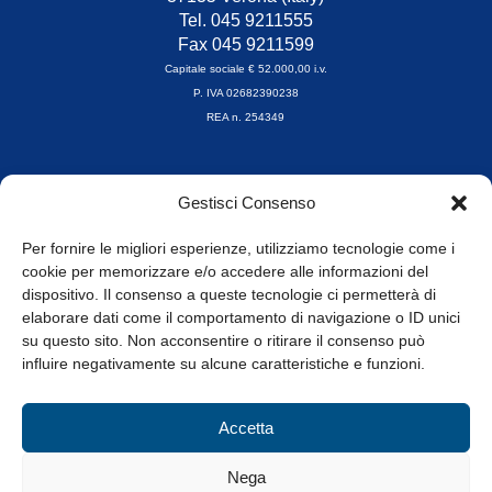
Tel. 045 9211555
Fax 045 9211599
Capitale sociale € 52.000,00 i.v.
P. IVA 02682390238
REA n. 254349
Orari di apertura
Gestisci Consenso
da Lunedì a Venerdì
8.30-13.00 / 14.00-17.30
Per fornire le migliori esperienze, utilizziamo tecnologie come i
cookie per memorizzare e/o accedere alle informazioni del
Whistleblowing
dispositivo. Il consenso a queste tecnologie ci permetterà di
elaborare dati come il comportamento di navigazione o ID unici
su questo sito. Non acconsentire o ritirare il consenso può
© Tutti i diritti riservati
influire negativamente su alcune caratteristiche e funzioni.
Privacy Policy e Cookie
|
Informativa Cookie
Accetta
Web Design: Baoblà
Nega