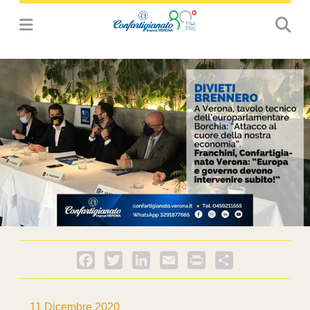
Facebook
Twitter
LinkedIn
Email
PrintFriendly
Condividi
11 Dicembre 2020