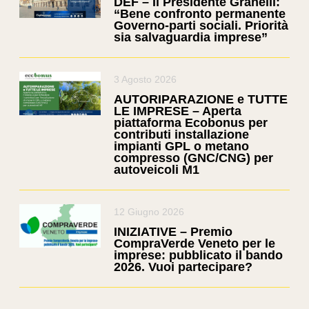
DEF – Il Presidente Granelli:
“Bene confronto permanente
Governo-parti sociali. Priorità
sia salvaguardia imprese”
3 Agosto 2026
AUTORIPARAZIONE e TUTTE
LE IMPRESE – Aperta
piattaforma Ecobonus per
contributi installazione
impianti GPL o metano
compresso (GNC/CNG) per
autoveicoli M1
12 Giugno 2026
INIZIATIVE – Premio
CompraVerde Veneto per le
imprese: pubblicato il bando
2026. Vuoi partecipare?