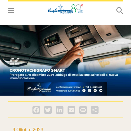
Facebook
Twitter
LinkedIn
Email
PrintFriendly
Condividi
9 Ottobre 2023