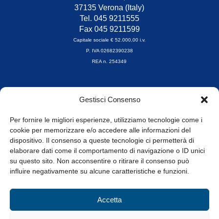
37135 Verona (Italy)
Tel. 045 9211555
Fax 045 9211599
Capitale sociale € 52.000,00 i.v.
P. IVA 02682390238
REA n. 254349
Orari di apertura
Gestisci Consenso
da Lunedì a Venerdì
8.30-13.00 / 14.00-17.30
Per fornire le migliori esperienze, utilizziamo tecnologie come i
cookie per memorizzare e/o accedere alle informazioni del
Whistleblowing
dispositivo. Il consenso a queste tecnologie ci permetterà di
elaborare dati come il comportamento di navigazione o ID unici
su questo sito. Non acconsentire o ritirare il consenso può
© Tutti i diritti riservati
influire negativamente su alcune caratteristiche e funzioni.
Privacy Policy e Cookie
|
Informativa Cookie
Accetta
Web Design: Baoblà