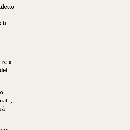
ddetto
iti
ire a
del
to
uate,
rà