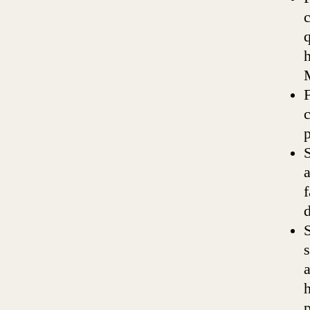
c
q
h
F
c
p
S
a
f
d
S
s
a