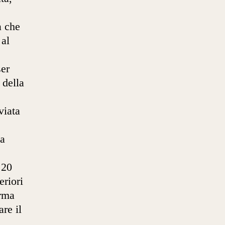
a che
 al
ser
 della
viata
ta
 20
eriori
orma
re il