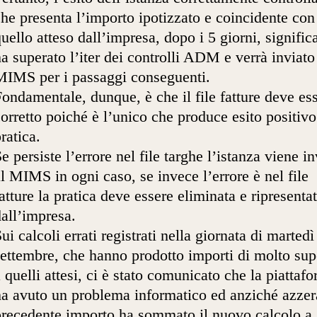
he presenta l’importo ipotizzato e coincidente con
uello atteso dall’impresa, dopo i 5 giorni, signific
a superato l’iter dei controlli ADM e verrà inviato
MIMS per i passaggi conseguenti.
ondamentale, dunque, è che il file fatture deve es
orretto poiché è l’unico che produce esito positivo
ratica.
e persiste l’errore nel file targhe l’istanza viene in
l MIMS in ogni caso, se invece l’errore è nel file
atture la pratica deve essere eliminata e ripresenta
all’impresa.
ui calcoli errati registrati nella giornata di martedì
ettembre, che hanno prodotto importi di molto sup
 quelli attesi, ci è stato comunicato che la piattaf
ha avuto un problema informatico ed anziché azzera
precedente importo ha sommato il nuovo calcolo a