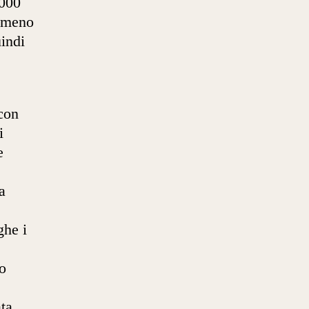
.000
o meno
indi
 con
i
e
a
ghe i
to
ta,