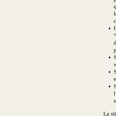
q
l
c
I
“
d
S
v
S
e
S
l
s
La st