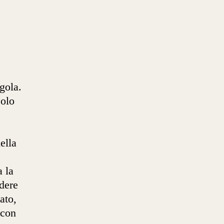
gola.
colo
ella
a la
dere
ato,
 con