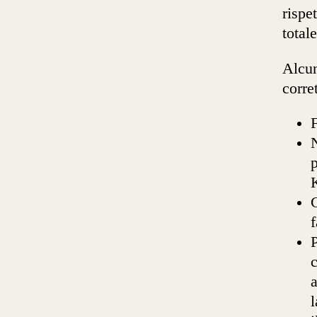
rispe
totale
Alcun
corre
F
N
P
a