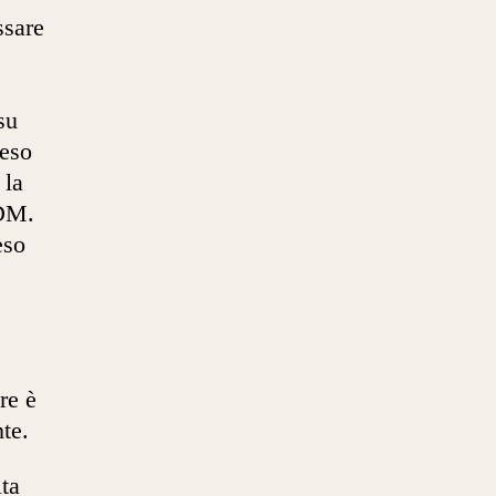
ssare
su
teso
 la
ADM.
eso
è
re è
nte.
ita