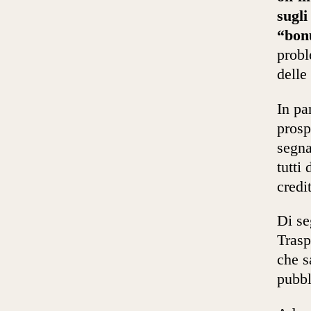
sugli
“bon
probl
delle
In pa
prosp
segna
tutti
credi
Di se
Trasp
che s
pubbl