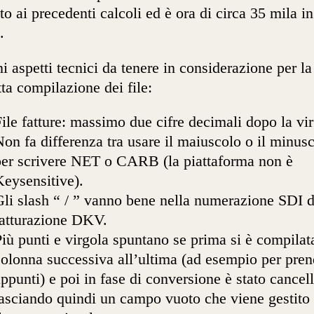
tto ai precedenti calcoli ed è ora di circa 35 mila in
.
i aspetti tecnici da tenere in considerazione per la
tta compilazione dei file:
ile fatture: massimo due cifre decimali dopo la vir
on fa differenza tra usare il maiuscolo o il minus
per scrivere NET o CARB (la piattaforma non è
Keysensitive).
Gli slash “ / ” vanno bene nella numerazione SDI d
fatturazione DKV.
iù punti e virgola spuntano se prima si è compilat
colonna successiva all’ultima (ad esempio per pren
ppunti) e poi in fase di conversione è stato cancell
lasciando quindi un campo vuoto che viene gestito