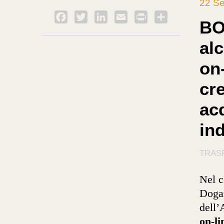
22 Se
Facebook
Twitter
LinkedIn
Email
PrintFriendly
Condividi
BO
al
on-
cr
acq
in
TRASP
Nel c
Dogan
dell’
on-li