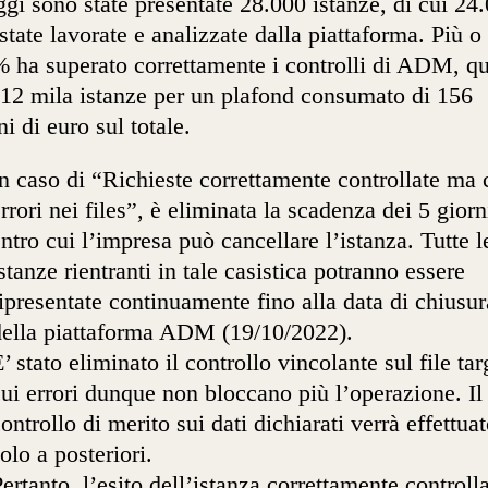
gi sono state presentate 28.000 istanze, di cui 24
state lavorate e analizzate dalla piattaforma. Più 
% ha superato correttamente i controlli di ADM, qu
 12 mila istanze per un plafond consumato di 156
ni di euro sul totale.
n caso di “Richieste correttamente controllate ma
rrori nei files”, è eliminata la scadenza dei 5 giorn
ntro cui l’impresa può cancellare l’istanza. Tutte l
stanze rientranti in tale casistica potranno essere
ipresentate continuamente fino alla data di chiusur
della piattaforma ADM (19/10/2022).
’ stato eliminato il controllo vincolante sul file tar
ui errori dunque non bloccano più l’operazione. Il
ontrollo di merito sui dati dichiarati verrà effettua
olo a posteriori.
ertanto, l’esito dell’istanza correttamente controlla