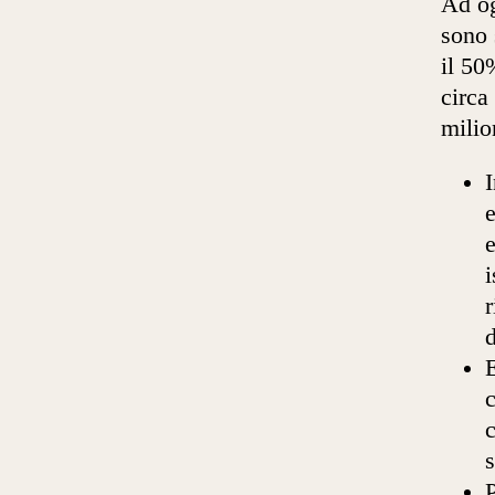
Ad og
sono 
il 50
circa
milio
I
e
e
i
r
E
c
c
s
P