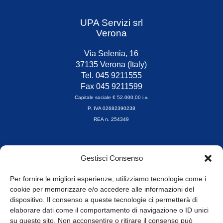
UPA Servizi srl
Verona
Via Selenia, 16
37135 Verona (Italy)
Tel. 045 9211555
Fax 045 9211599
Capitale sociale € 52.000,00 i.v.
P. IVA 02682390238
REA n. 254349
Orari di apertura
Gestisci Consenso
da Lunedì a Venerdì
8.30-13.00 / 14.00-17.30
Per fornire le migliori esperienze, utilizziamo tecnologie come i
cookie per memorizzare e/o accedere alle informazioni del
Whistleblowing
dispositivo. Il consenso a queste tecnologie ci permetterà di
elaborare dati come il comportamento di navigazione o ID unici
su questo sito. Non acconsentire o ritirare il consenso può