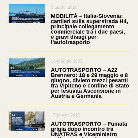
8 Luglio 2026
MOBILITÀ – Italia-Slovenia:
cantieri sulla superstrada H4,
principale collegamento
commerciale tra i due paesi,
e gravi disagi per
l’autotrasporto
18 Maggio 2023
AUTOTRASPORTO – A22
Brennero: 18 e 29 maggio e 8
giugno, divieto mezzi pesanti
tra Vipiteno e confine di Stato
per festività Ascensione in
Austria e Germania
15 Marzo 2022
AUTOTRASPORTO – Fumata
grigia dopo incontro tra
UNATRAS e Viceministro