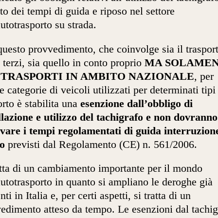
tto dei tempi di guida e riposo nel settore
autotrasporto su strada.
uesto provvedimento, che coinvolge sia il traspor
 terzi, sia quello in conto proprio
MA SOLAME
 TRASPORTI IN AMBITO NAZIONALE
, per
e categorie di veicoli utilizzati per determinati tipi
orto è stabilita una
esenzione dall’obbligo di
llazione e utilizzo del tachigrafo e non dovranno
vare i tempi regolamentati di guida interruzion
so
previsti dal Regolamento (CE) n. 561/2006.
atta di un cambiamento importante per il mondo
autotrasporto in quanto si ampliano le deroghe già
nti in Italia e, per certi aspetti, si tratta di un
edimento atteso da tempo. Le esenzioni dal tachig