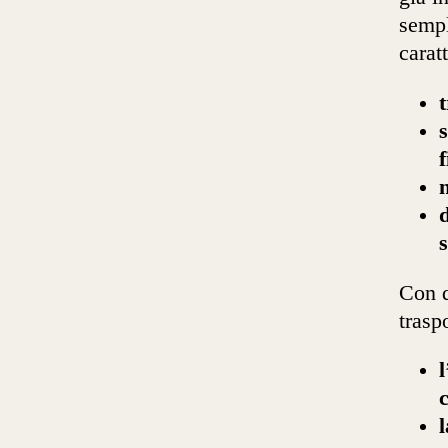
sempl
carat
t
f
Con q
trasp
l
l