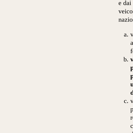
e dai
veico
nazio
a
f
v
p
u
d
v
p
r
c