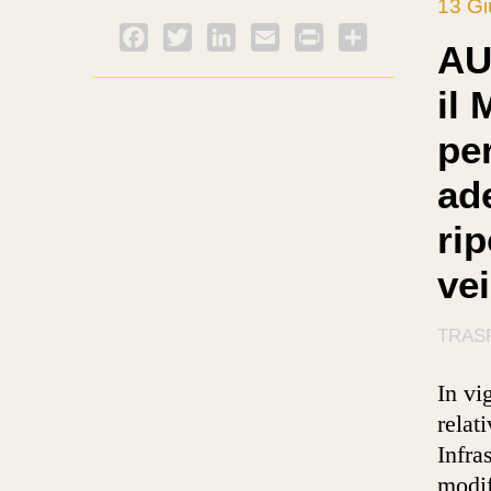
13 G
Facebook
Twitter
LinkedIn
Email
PrintFriendly
Condividi
AU
il 
per
ad
ri
vei
TRASP
In vi
relati
Infra
modif