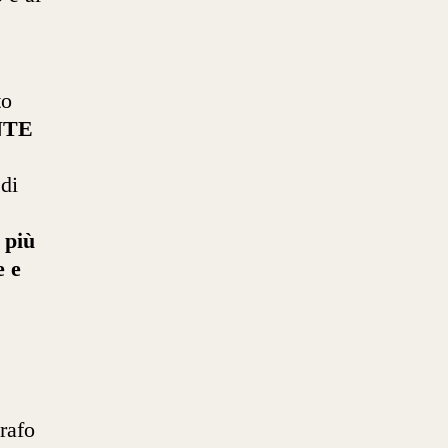
to
NTE
 di
 più
e e
rafo