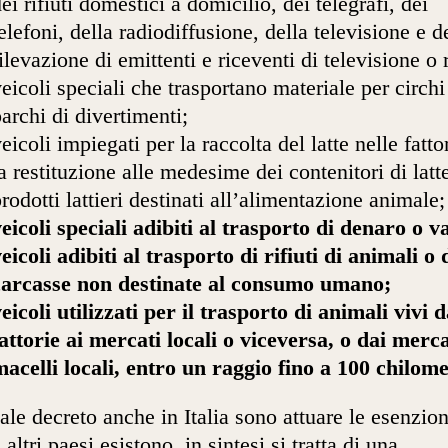
ei rifiuti domestici a domicilio, dei telegrafi, dei
elefoni, della radiodiffusione, della televisione e d
ilevazione di emittenti e riceventi di televisione o 
eicoli speciali che trasportano materiale per circhi
archi di divertimenti;
eicoli impiegati per la raccolta del latte nelle fatto
a restituzione alle medesime dei contenitori di latt
rodotti lattieri destinati all’alimentazione animale;
eicoli speciali adibiti al trasporto di denaro o va
eicoli adibiti al trasporto di rifiuti di animali o 
carcasse non destinate al consumo umano;
eicoli utilizzati per il trasporto di animali vivi d
attorie ai mercati locali o viceversa, o dai merca
macelli locali, entro un raggio fino a 100 chilome
ale decreto anche in Italia sono attuare le esenzio
 altri paesi esistono, in sintesi si tratta di una