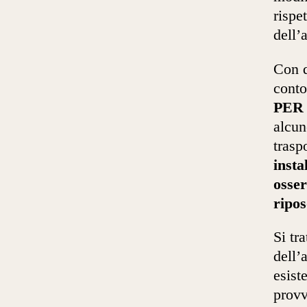
rispe
dell’
Con q
conto
PER
alcun
trasp
insta
osser
ripo
Si tr
dell’
esiste
provv