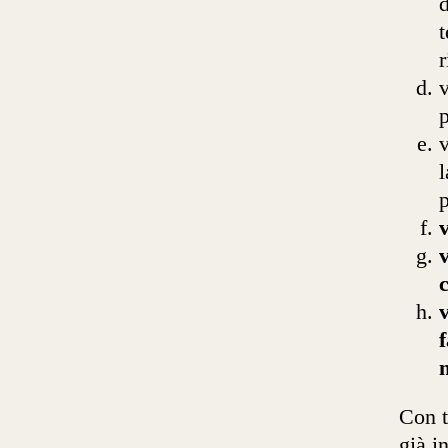
d
t
r
v
p
v
l
p
v
v
v
f
Con t
già in