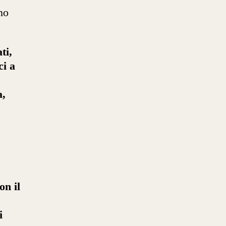
no
ti,
ci a
a,
on il
i