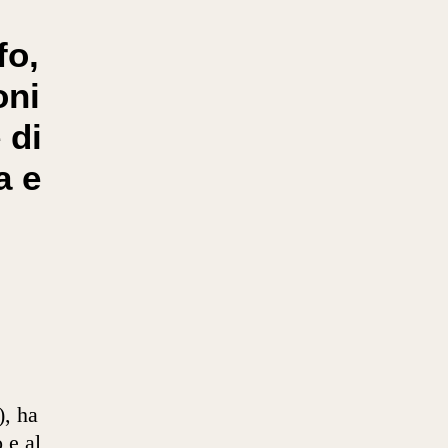
o,
oni
 di
a e
), ha
 e al