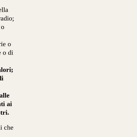
ella
radio;
 o
rie o
e o di
lori;
di
alle
ti ai
tri.
ni che