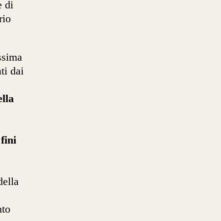
e di
rio
ssima
ti dai
ella
fini
della
nto