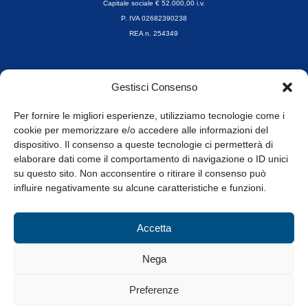
Capitale sociale € 52.000,00 i.v.
P. IVA 02682390238
REA n. 254349
Orari di apertura
Gestisci Consenso
da Lunedì a Venerdì
8.30-13.00 / 14.00-17.30
Per fornire le migliori esperienze, utilizziamo tecnologie come i
cookie per memorizzare e/o accedere alle informazioni del
Whistleblowing
dispositivo. Il consenso a queste tecnologie ci permetterà di
elaborare dati come il comportamento di navigazione o ID unici
su questo sito. Non acconsentire o ritirare il consenso può
© Tutti i diritti riservati
influire negativamente su alcune caratteristiche e funzioni.
Privacy Policy e Cookie
|
Informativa Cookie
Accetta
Web Design: Baoblà
Nega
Preferenze