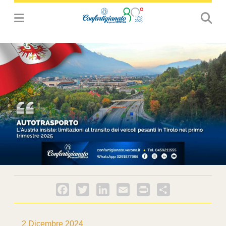
Facebook
Twitter
LinkedIn
Email
PrintFriendly
Condividi
2 Dicembre 2024