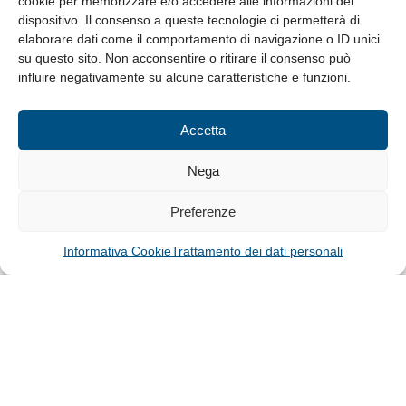
cookie per memorizzare e/o accedere alle informazioni del
Whistleblowing
dispositivo. Il consenso a queste tecnologie ci permetterà di
elaborare dati come il comportamento di navigazione o ID unici
su questo sito. Non acconsentire o ritirare il consenso può
© Tutti i diritti riservati
influire negativamente su alcune caratteristiche e funzioni.
Privacy Policy e Cookie
|
Informativa Cookie
Accetta
Web Design: Baoblà
Nega
Preferenze
Informativa Cookie
Trattamento dei dati personali