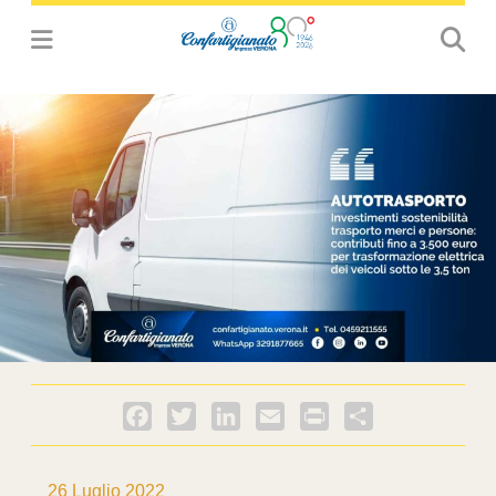
Facebook
Twitter
LinkedIn
Email
PrintFriendly
Condividi
26 Luglio 2022