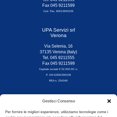
Fax 045 9211599
Cod. Fisc. 80013600236
UPA Servizi srl
Verona
Via Selenia, 16
37135 Verona (Italy)
Tel. 045 9211555
Fax 045 9211599
Capitale sociale € 52.000,00 i.v.
P. IVA 02682390238
REA n. 254349
Orari di apertura
Gestisci Consenso
da Lunedì a Venerdì
8.30-13.00 / 14.00-17.30
Per fornire le migliori esperienze, utilizziamo tecnologie come i