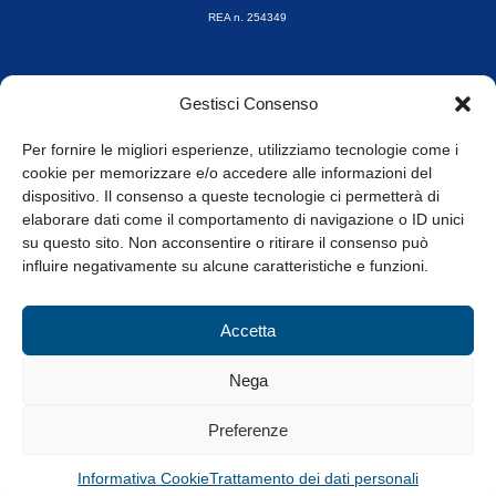
REA n. 254349
Orari di apertura
Gestisci Consenso
da Lunedì a Venerdì
8.30-13.00 / 14.00-17.30
Per fornire le migliori esperienze, utilizziamo tecnologie come i
cookie per memorizzare e/o accedere alle informazioni del
Whistleblowing
dispositivo. Il consenso a queste tecnologie ci permetterà di
elaborare dati come il comportamento di navigazione o ID unici
su questo sito. Non acconsentire o ritirare il consenso può
© Tutti i diritti riservati
influire negativamente su alcune caratteristiche e funzioni.
Privacy Policy e Cookie
|
Informativa Cookie
Accetta
Web Design: Baoblà
Nega
Preferenze
Informativa Cookie
Trattamento dei dati personali