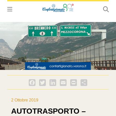
Facebook
Twitter
LinkedIn
Email
PrintFriendly
Condividi
2 Ottobre 2019
AUTOTRASPORTO –