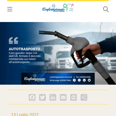
Facebook
Twitter
LinkedIn
Email
PrintFriendly
Condividi
13 Luglio 2022