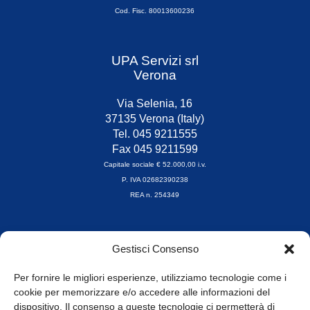
Cod. Fisc. 80013600236
UPA Servizi srl
Verona
Via Selenia, 16
37135 Verona (Italy)
Tel. 045 9211555
Fax 045 9211599
Capitale sociale € 52.000,00 i.v.
P. IVA 02682390238
REA n. 254349
Orari di apertura
Gestisci Consenso
da Lunedì a Venerdì
8.30-13.00 / 14.00-17.30
Per fornire le migliori esperienze, utilizziamo tecnologie come i
cookie per memorizzare e/o accedere alle informazioni del
Whistleblowing
dispositivo. Il consenso a queste tecnologie ci permetterà di