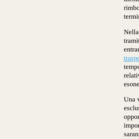
rimbo
termi
Nella
trami
entra
traspo
tempo
relat
esone
Una v
esclu
oppor
impor
saran