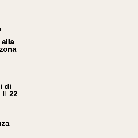
,
 alla
 zona
 di
 Il 22
nza