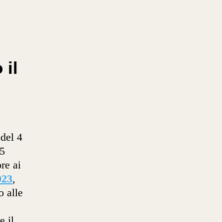
 il
 del 4
35
re ai
023
,
o alle
e il