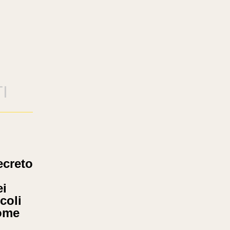
I
ecreto
ei
coli
come