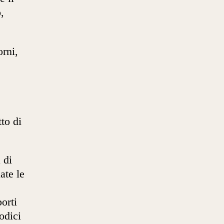
,
rni,
tto di
 di
ate le
porti
odici