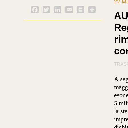
22 M
Facebook
Twitter
LinkedIn
Email
PrintFriendly
Condividi
AU
Re
ri
co
TRASP
A seg
maggi
esone
5 mil
la st
impre
dichi