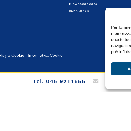
P. IVA 02682390238
REA n. 254349
Per fornire
memorizzar
queste tec
navigazione
può influir
licy e Cookie
|
Informativa Cookie
A
Tel. 045 9211555