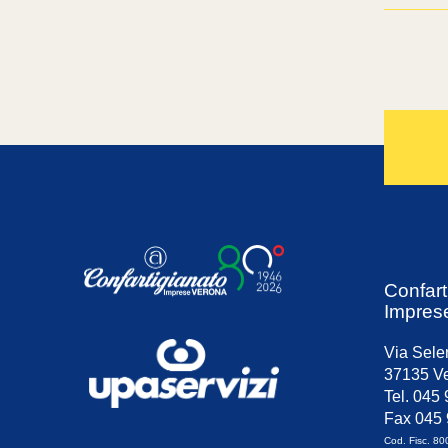
Confart
Impres
Via Sele
37135 Ve
Tel. 045
Fax 045
Cod. Fisc. 8