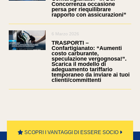
Concorrenza occasione
persa per riequilibrare
rapporto con assicurazioni”
6 Marzo 2026
TRASPORTI –
Confartigianato: “Aumenti
costo carburante,
speculazione vergognosa!”.
Scarica il modello di
adeguamento tariffario
temporaneo da inviare ai tuoi
clienti/committenti
SCOPRI I VANTAGGI DI ESSERE SOCIO