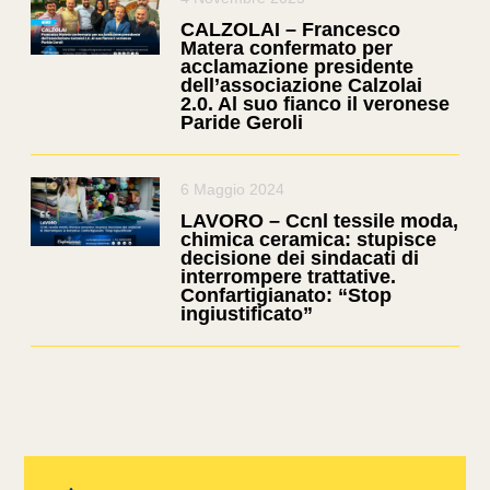
CALZOLAI – Francesco
Matera confermato per
acclamazione presidente
dell’associazione Calzolai
2.0. Al suo fianco il veronese
Paride Geroli
6 Maggio 2024
LAVORO – Ccnl tessile moda,
chimica ceramica: stupisce
decisione dei sindacati di
interrompere trattative.
Confartigianato: “Stop
ingiustificato”