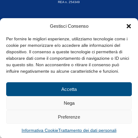
REA n. 254349
Orari di apertura
Gestisci Consenso
da Lunedì a Venerdì
8.30-13.00 / 14.00-17.30
Per fornire le migliori esperienze, utilizziamo tecnologie come i
cookie per memorizzare e/o accedere alle informazioni del
Whistleblowing
dispositivo. Il consenso a queste tecnologie ci permetterà di
elaborare dati come il comportamento di navigazione o ID unici
su questo sito. Non acconsentire o ritirare il consenso può
© Tutti i diritti riservati
influire negativamente su alcune caratteristiche e funzioni.
Privacy Policy e Cookie
|
Informativa Cookie
Accetta
Web Design: Baoblà
Nega
Preferenze
Informativa Cookie
Trattamento dei dati personali