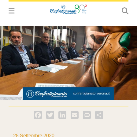
Facebook
Twitter
LinkedIn
Email
PrintFriendly
Condividi
28 Settembre 2020