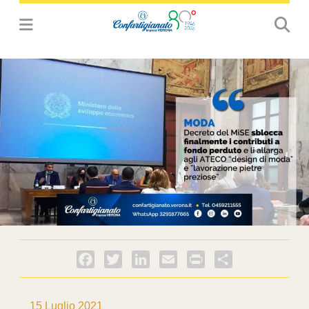
Facebook
Twitter
LinkedIn
Email
PrintFriendly
Condividi
15 Luglio 2021