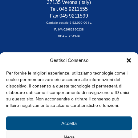
37135 Verona (Italy)
Tel. 045 9211555
Fax 045 9211599
Capitale sociale € 52.000,00 i.v.
P. IVA 02682390238
REA n. 254349
Orari di apertura
Gestisci Consenso
da Lunedì a Venerdì
8.30-13.00 / 14.00-17.30
Per fornire le migliori esperienze, utilizziamo tecnologie come i
cookie per memorizzare e/o accedere alle informazioni del
Whistleblowing
dispositivo. Il consenso a queste tecnologie ci permetterà di
elaborare dati come il comportamento di navigazione o ID unici
su questo sito. Non acconsentire o ritirare il consenso può
© Tutti i diritti riservati
influire negativamente su alcune caratteristiche e funzioni.
Privacy Policy e Cookie
|
Informativa Cookie
Accetta
Web Design: Baoblà
Nega