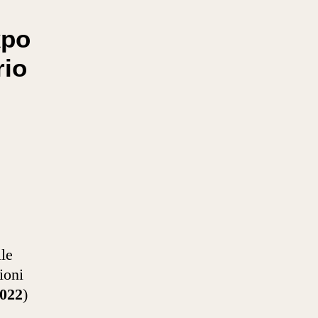
po
rio
lle
ioni
2022
)