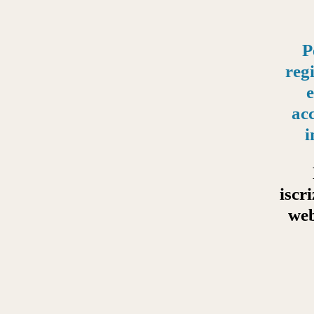
P
regi
e
acc
i
iscr
web