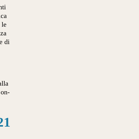
nti
ica
 le
nza
e di
alla
 on-
21