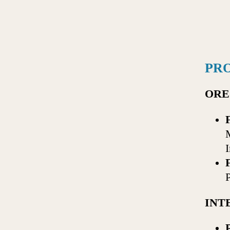
PR
ORE 
INT