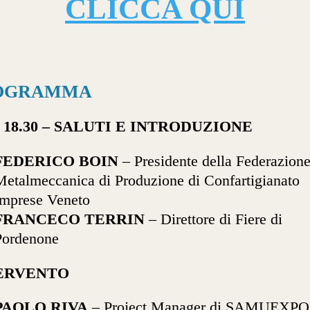
CLICCA QUI
OGRAMMA
18.30 –
SALUTI E INTRODUZIONE
FEDERICO BOIN
– Presidente della Federazion
Metalmeccanica di Produzione di Confartigianato
Imprese Veneto
FRANCECO TERRIN
– Direttore di Fiere di
Pordenone
ERVENTO
PAOLO RIVA
– Project Manager di SAMUEXPO