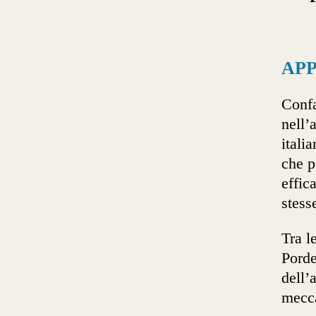
AP
Confa
nell’
itali
che p
effic
stess
Tra l
Porde
dell’
mecca