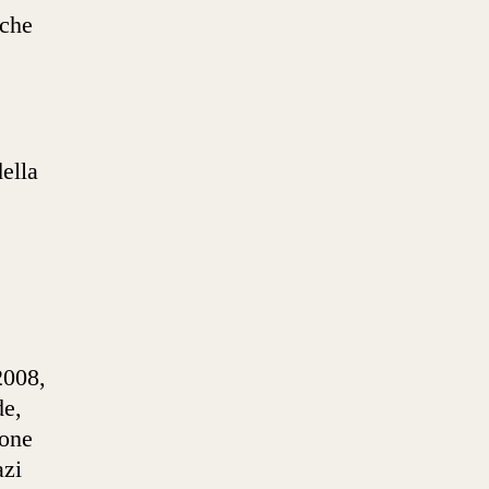
 che
della
2008,
de,
ione
azi