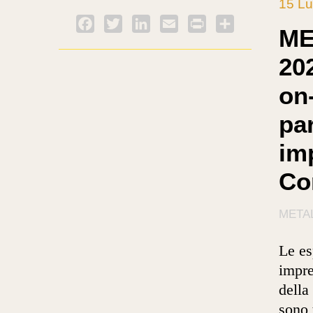
15 Lu
Facebook
Twitter
LinkedIn
Email
PrintFriendly
Condividi
ME
202
on-
par
im
Co
META
Le es
impre
della
sono 