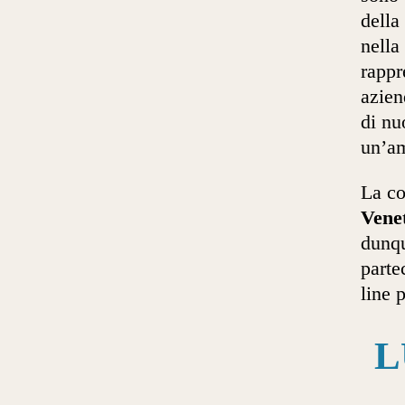
della
nella
rappr
azien
di nu
un’am
La co
Vene
dunqu
parte
line 
L