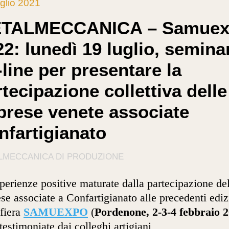
glio 2021
TALMECCANICA – Samuex
2: lunedì 19 luglio, semina
line per presentare la
tecipazione collettiva delle
prese venete associate
nfartigianato
LMECCANICA DI PRODUZIONE
perienze positive maturate dalla partecipazione de
se associate a Confartigianato alle precedenti ediz
 fiera
SAMUEXPO
(
Pordenone, 2-3-4 febbraio 
testimoniate dai colleghi artigiani