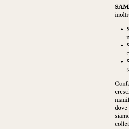
SAM
inoltr
m
Confa
cresc
manif
dove 
siamo
colle