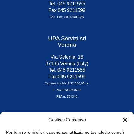
Tel. 045 9211555
Fax 045 9211599
Cod. Fisc. 80013600236
UPA Servizi srl
Verona
Via Selenia, 16
37135 Verona (Italy)
Tel. 045 9211555
Fax 045 9211599
Capitale sociale € 52.000,00 i.v.
P. IVA 02682390238
REA n. 254349
Orari di apertura
Gestisci Consenso
da Lunedì a Venerdì
8.30-13.00 / 14.00-17.30
Per fornire le migliori esperienze, utilizziamo tecnologie come i