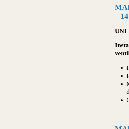
MAR
– 14
UNI 
Insta
venti
P
I
M
d
C
MAR