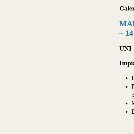
Cale
MAR
– 14
UNI 
Impi
P
p
M
D