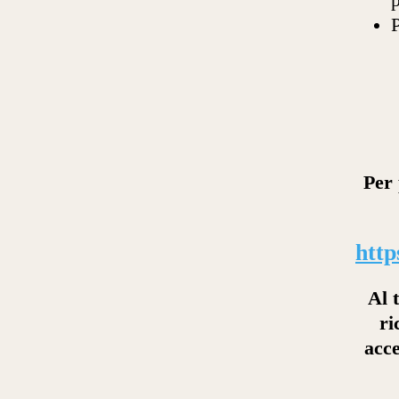
P
Per 
http
Al 
ri
acce