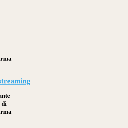
forma
astreaming
ante
 di
forma