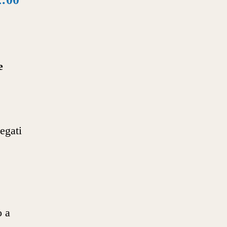
e
egati
o a