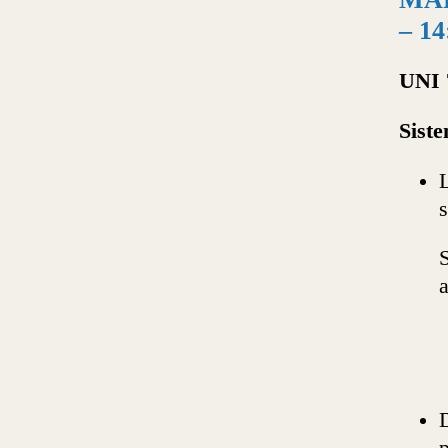
– 14
UNI 
Siste
L
s
S
a
D
p