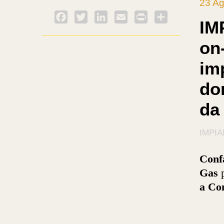
23 Ag
Facebook
Twitter
LinkedIn
Email
PrintFriendly
Condividi
IM
on-
im
do
da 
IMPIA
Conf
Gas
p
a Con