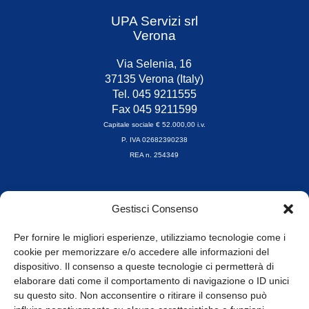
UPA Servizi srl
Verona
Via Selenia, 16
37135 Verona (Italy)
Tel. 045 9211555
Fax 045 9211599
Capitale sociale € 52.000,00 i.v.
P. IVA 02682390238
REA n. 254349
Orari di apertura
Gestisci Consenso
da Lunedì a Venerdì
8.30-13.00 / 14.00-17.30
Per fornire le migliori esperienze, utilizziamo tecnologie come i
cookie per memorizzare e/o accedere alle informazioni del
Whistleblowing
dispositivo. Il consenso a queste tecnologie ci permetterà di
elaborare dati come il comportamento di navigazione o ID unici
su questo sito. Non acconsentire o ritirare il consenso può
© Tutti i diritti riservati