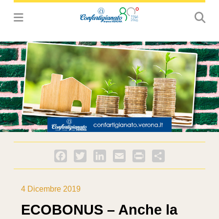
Facebook
Twitter
LinkedIn
Email
PrintFriendly
Condividi
4 Dicembre 2019
ECOBONUS – Anche la