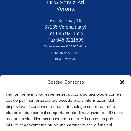
UPA Servizi srl
Verona
Via Selenia, 16
37135 Verona (Italy)
Tel. 045 9211555
Fax 045 9211599
Capitale sociale € 52.000,00 i.v.
P. IVA 02682390238
REA n. 254349
Orari di apertura
Gestisci Consenso
da Lunedì a Venerdì
8.30-13.00 / 14.00-17.30
Per fornire le migliori esperienze, utilizziamo tecnologie come i
cookie per memorizzare e/o accedere alle informazioni del
Whistleblowing
dispositivo. Il consenso a queste tecnologie ci permetterà di
elaborare dati come il comportamento di navigazione o ID unici
su questo sito. Non acconsentire o ritirare il consenso può
© Tutti i diritti riservati
influire negativamente su alcune caratteristiche e funzioni.