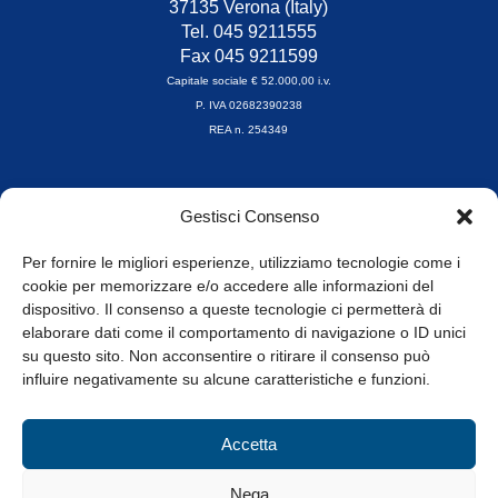
37135 Verona (Italy)
Tel. 045 9211555
Fax 045 9211599
Capitale sociale € 52.000,00 i.v.
P. IVA 02682390238
REA n. 254349
Orari di apertura
Gestisci Consenso
da Lunedì a Venerdì
8.30-13.00 / 14.00-17.30
Per fornire le migliori esperienze, utilizziamo tecnologie come i
cookie per memorizzare e/o accedere alle informazioni del
Whistleblowing
dispositivo. Il consenso a queste tecnologie ci permetterà di
elaborare dati come il comportamento di navigazione o ID unici
su questo sito. Non acconsentire o ritirare il consenso può
© Tutti i diritti riservati
influire negativamente su alcune caratteristiche e funzioni.
Privacy Policy e Cookie
|
Informativa Cookie
Accetta
Web Design: Baoblà
Nega