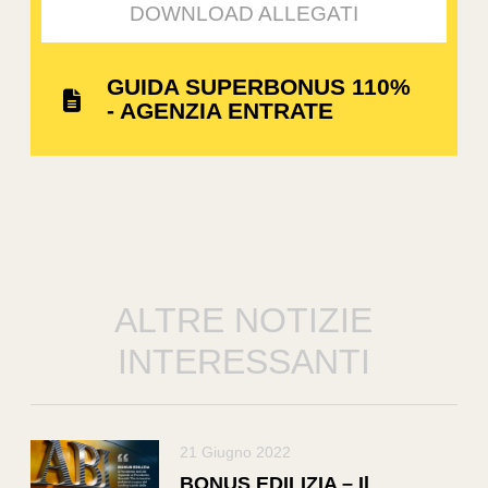
DOWNLOAD ALLEGATI
GUIDA SUPERBONUS 110%
- AGENZIA ENTRATE
ALTRE NOTIZIE
INTERESSANTI
21 Giugno 2022
BONUS EDILIZIA – Il