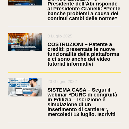
Presidente dell’Abi risponde
al Presidente Granelli: “Per le
banche problemi a causa dei
continui cambi delle norme”
9 Luglio 2025
COSTRUZIONI – Patente a
crediti: presentate le nuove
funzionalità della piattaforma
e ci sono anche dei video
tutorial informativi
23 Giugno 2022
SISTEMA CASA – Segui il
webinar “DURC di congruità
in Edilizia – Iscrizione e
simulazione di un
inserimento di cantiere”,
mercoledì 13 luglio. Iscriviti