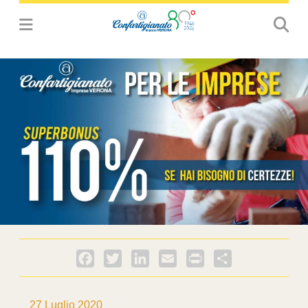
Facebook
Twitter
LinkedIn
Email
PrintFriendly
Condividi
27 Luglio 2020