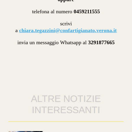
telefona al numero
0459211555
scrivi
a
chiara.tegazzini@confartigianato.verona.it
invia un messaggio Whatsapp al
3291877665
ALTRE NOTIZIE
INTERESSANTI