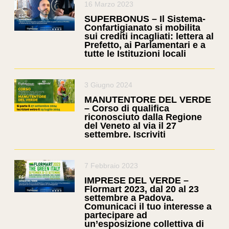
16 Marzo 2023
SUPERBONUS – Il Sistema-
Confartigianato si mobilita
sui crediti incagliati: lettera al
Prefetto, ai Parlamentari e a
tutte le Istituzioni locali
3 Giugno 2024
MANUTENTORE DEL VERDE
– Corso di qualifica
riconosciuto dalla Regione
del Veneto al via il 27
settembre. Iscriviti
7 Febbraio 2023
IMPRESE DEL VERDE –
Flormart 2023, dal 20 al 23
settembre a Padova.
Comunicaci il tuo interesse a
partecipare ad
un’esposizione collettiva di