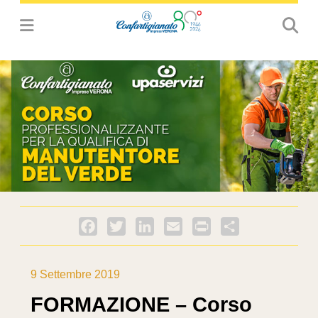
Facebook
Twitter
LinkedIn
Email
PrintFriendly
Condividi
9 Settembre 2019
FORMAZIONE – Corso