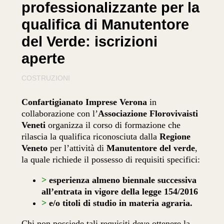
professionalizzante per la
qualifica di Manutentore
del Verde: iscrizioni
aperte
COSTRUZIONI
Confartigianato Imprese Verona
in
collaborazione con l’
Associazione Florovivaisti
Veneti
organizza il
corso di formazione
che
rilascia la
qualifica riconosciuta dalla
Regione
Veneto
per l’attività di
Manutentore del verde
,
la quale richiede il possesso di requisiti specifici:
>
esperienza almeno biennale successiva
all’entrata in vigore della legge 154/2016
>
e/o titoli di studio in materia agraria.
Chi non possiede tali requisiti deve ottenere la