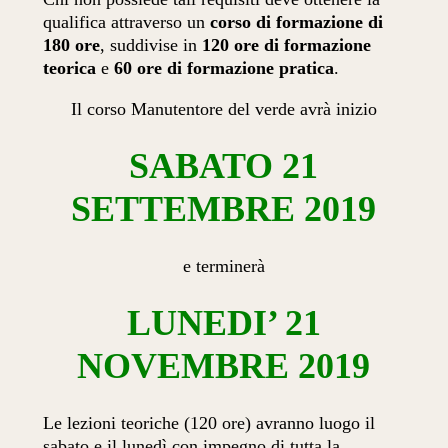
qualifica attraverso un
corso di formazione
di
180 ore
, suddivise in
120 ore
di formazione
teorica
e
60 ore
di formazione
pratica
.
Il corso Manutentore del verde avrà inizio
SABATO 21
SETTEMBRE 2019
e terminerà
LUNEDI’ 21
NOVEMBRE 2019
Le lezioni teoriche (120 ore) avranno luogo il
sabato
e il
lunedì
con impegno di tutta la