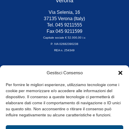
Verona
Via Selenia, 16
37135 Verona (Italy)
Tel. 045 9211555
Fax 045 9211599
Capitale sociale € 52.000,00 i.v.
P. IVA 02682390238
REA n. 254349
Orari di apertura
Gestisci Consenso
da Lunedì a Venerdì
8.30-13.00 / 14.00-17.30
Per fornire le migliori esperienze, utilizziamo tecnologie come i
cookie per memorizzare e/o accedere alle informazioni del
Whistleblowing
dispositivo. Il consenso a queste tecnologie ci permetterà di
elaborare dati come il comportamento di navigazione o ID unici
su questo sito. Non acconsentire o ritirare il consenso può
© Tutti i diritti riservati
influire negativamente su alcune caratteristiche e funzioni.
Privacy Policy e Cookie
|
Informativa Cookie