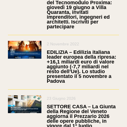
del Tecnomodulo Proxima:
giovedì 19 giugno a Villa
Quaranta, invitati
imprenditori, ingegneri ed
architetti. Iscriviti per
partecipare
2 Novembre 2022
EDILIZIA – Edilizia italiana
leader europea della ripresa:
+16,1 miliardi euro di valore
aggiunto (-7,7 miliardi nel
resto dell’Ue). Lo studio
presentato il 5 novembre a
Padova
23 Giugno 2026
SETTORE CASA – La Giunta
della Regione del Veneto
aggiorna il Prezzario 2026
delle opere pubbliche, in
vigore dal 1° luglio