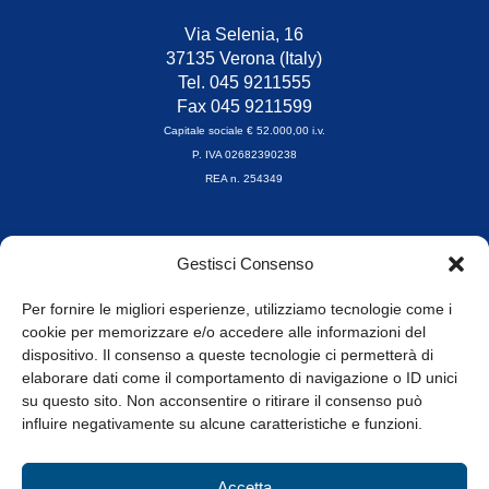
Via Selenia, 16
37135 Verona (Italy)
Tel. 045 9211555
Fax 045 9211599
Capitale sociale € 52.000,00 i.v.
P. IVA 02682390238
REA n. 254349
Orari di apertura
Gestisci Consenso
da Lunedì a Venerdì
8.30-13.00 / 14.00-17.30
Per fornire le migliori esperienze, utilizziamo tecnologie come i
cookie per memorizzare e/o accedere alle informazioni del
Whistleblowing
dispositivo. Il consenso a queste tecnologie ci permetterà di
elaborare dati come il comportamento di navigazione o ID unici
su questo sito. Non acconsentire o ritirare il consenso può
© Tutti i diritti riservati
influire negativamente su alcune caratteristiche e funzioni.
Privacy Policy e Cookie
|
Informativa Cookie
Accetta