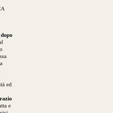
CA
o dopo
al
o
ssa
la
i
ità ed
razio
tta e
visi