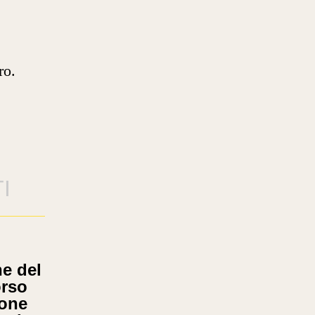
ro.
I
e del
orso
ione