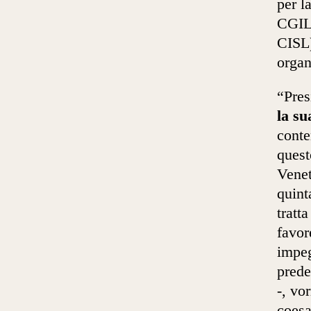
per l
CGIL,
CISL)
organ
“Pres
la su
conte
quest
Venet
quint
tratt
favor
impeg
prede
-, vo
coesa