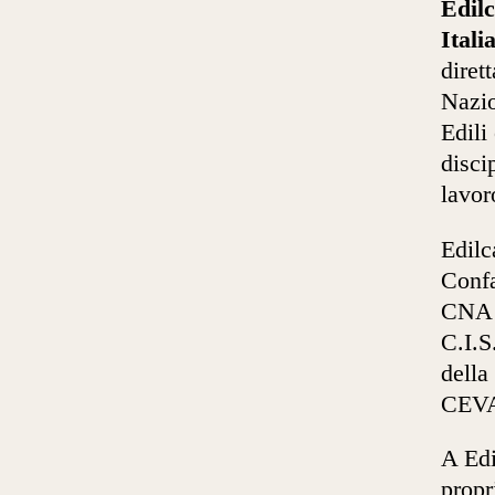
Edilc
Itali
diret
Nazio
Edili
disci
lavor
Edilc
Confa
CNA V
C.I.S
della
CEVA 
A Edi
propr