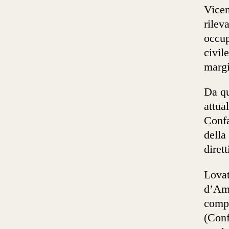
Vicen
rilev
occup
civil
margi
Da qu
attua
Confa
della
diret
Lovat
d’Amm
compo
(Conf