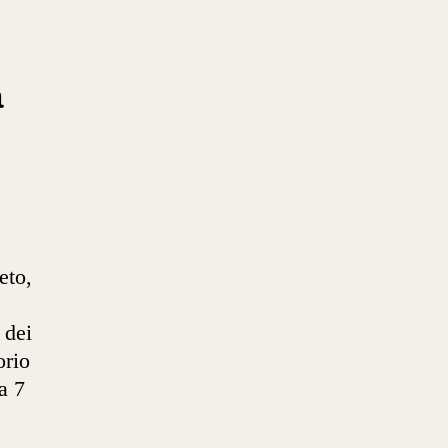
a
eto,
 dei
orio
a 7