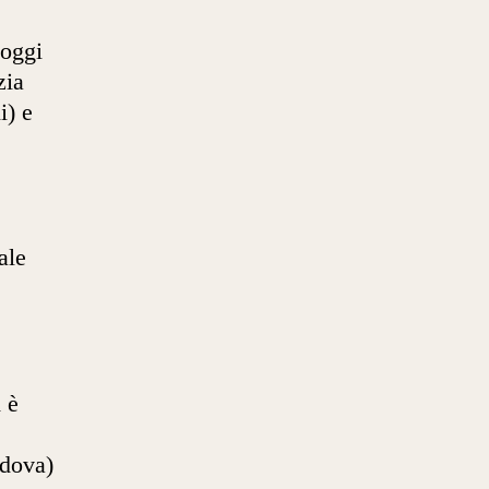
 oggi
zia
i) e
ale
 è
adova)