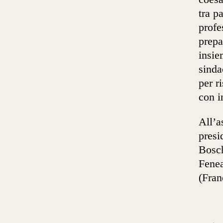
tra p
profe
prepa
insie
sinda
per r
con i
All’a
presi
Bosch
Fenea
(Fran