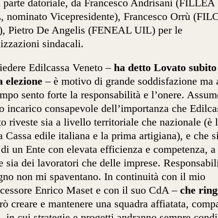
a parte datoriale, da Francesco Andrisani (FILLEA
 nominato Vicepresidente), Francesco Orrù (FIL
, Pietro De Angelis (FENEAL UIL) per le
izzazioni sindacali.
iedere Edilcassa Veneto –
ha detto Lovato subit
a elezione
– è motivo di grande soddisfazione ma 
mpo sento forte la responsabilità e l’onere. Assum
o incarico consapevole dell’importanza che Edilca
o riveste sia a livello territoriale che nazionale (è 
a Cassa edile italiana e la prima artigiana), e che s
a di un Ente con elevata efficienza e competenza, a
e sia dei lavoratori che delle imprese. Responsabil
no non mi spaventano. In continuità con il mio
cessore Enrico Maset e con il suo CdA –
che ring
rrò creare e mantenere una squadra affiatata, compa
, in cui strategie e progetti andranno sempre condi