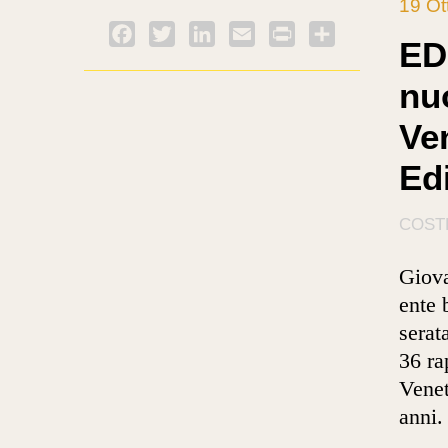
19 Ot
Facebook
Twitter
LinkedIn
Email
PrintFriendly
Condividi
ED
nu
Ve
Edi
COST
Giova
ente b
serat
36 ra
Venet
anni.