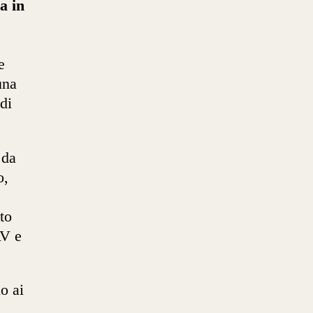
a in
e
una
di
 da
o,
to
AV e
o ai