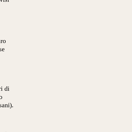
uro
se
i di
o
sani).