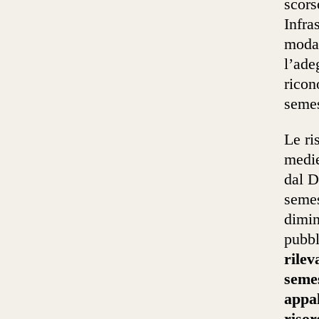
scors
Infra
modal
l’ad
ricon
semes
Le ri
medie
dal D
semes
dimi
pubbl
rilev
seme
appal