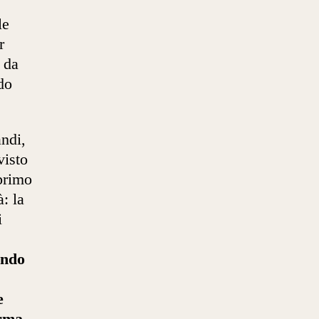
le
r
e
da
do
andi,
visto
 primo
: la
i
ondo
e