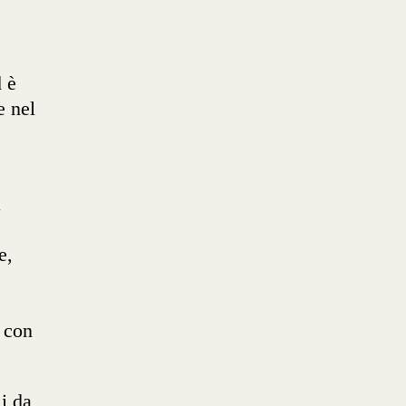
d è
e nel
a
e,
i con
li da