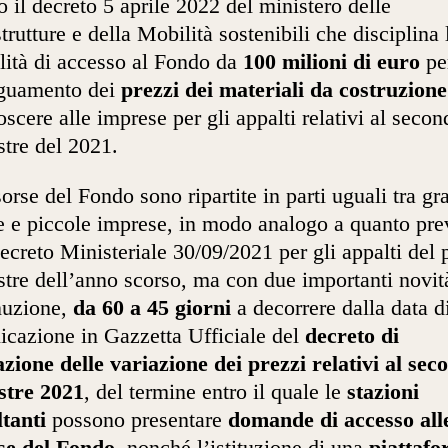
o il decreto 5 aprile 2022 del ministero delle
strutture e della Mobilità sostenibili che disciplina 
ità di accesso al Fondo da
100 milioni di euro
pe
eguamento dei
prezzi dei materiali da costruzion
oscere alle imprese per gli appalti relativi al secon
tre del 2021.
sorse del Fondo sono ripartite in parti uguali tra gr
 e piccole imprese, in modo analogo a quanto pre
ecreto Ministeriale 30/09/2021 per gli appalti del
tre dell’anno scorso, ma con due importanti novità
nuzione,
da 60 a 45 giorni
a decorrere dalla data d
icazione in Gazzetta Ufficiale del
decreto di
azione delle variazione dei prezzi relativi al sec
stre 2021
, del termine entro il quale le
stazioni
tanti
possono presentare
domande di accesso all