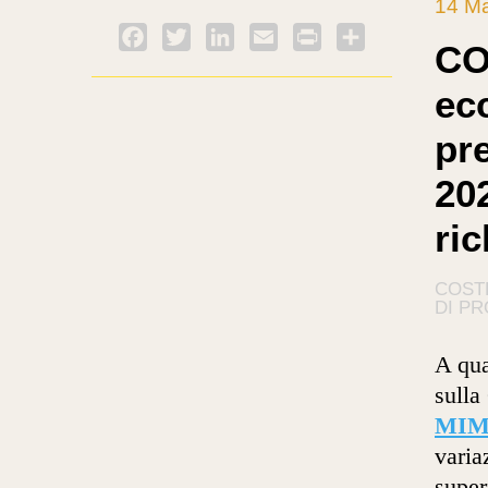
14 M
Facebook
Twitter
LinkedIn
Email
PrintFriendly
Condividi
CO
ecc
pr
202
ri
COST
DI P
A qua
sulla
MIMS
varia
super