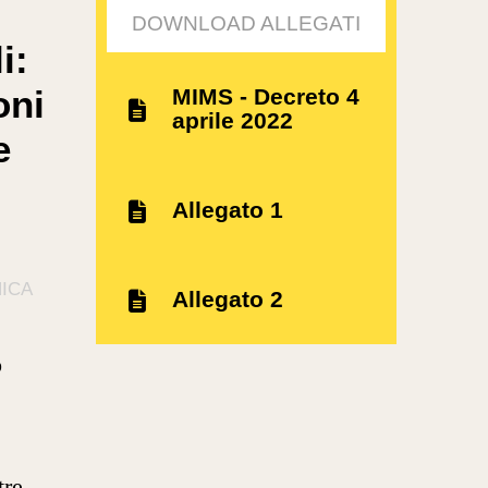
DOWNLOAD ALLEGATI
i:
oni
MIMS - Decreto 4
aprile 2022
e
Allegato 1
ICA
Allegato 2
o
tre