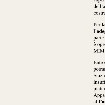
dell’
costr
Per l
l’ade
parte
è ope
MIM
Entro
potra
Stazi
insuf
piatt
Appa
al
Fo