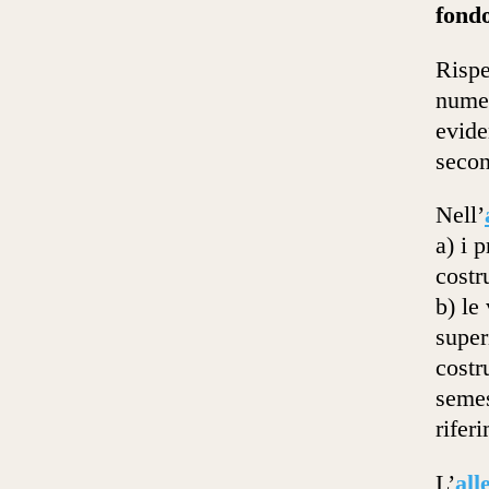
fond
Rispe
numer
evide
secon
Nell’
a) i 
costr
b) le
super
costr
semes
rifer
L’
all