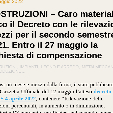
aggio 2022
STRUZIONI – Caro material
o il Decreto con le rilevazi
ezzi per il secondo semestr
1. Entro il 27 maggio la
chiesta di compensazione
RUZIONI
IMPIANTI
LEGNO E ARREDO
METALMECCAN
RODUZIONE
...
si un mese e mezzo dalla firma, è stato pubblicat
 Gazzetta Ufficiale del 12 maggio l’atteso
decreto
 4 aprile 2022
, contenete “Rilevazione delle
zioni percentuali, in aumento o in diminuzione,
iori all’8 per cento, verificatesi nel secondo semes