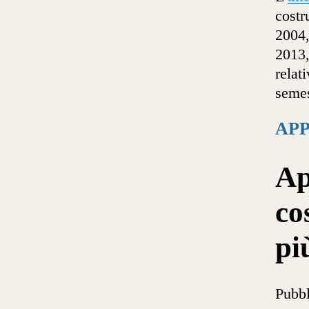
costr
2004,
2013,
relat
semes
AP
Ap
co
pi
Pubbl