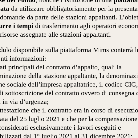
se del Fondo
, nonché l’istituzione di una
piattaf
cata
da utilizzare obbligatoriamente per la present
 domande da parte delle stazioni appaltanti. L’obie
urre i tempi
di trasferimento agli operatori econo
 risorse assegnate alle stazioni appaltanti.
dulo disponibile sulla piattaforma Mims conterrà l
nti informazioni:
dati principali del contratto d’appalto, quali la
inazione della stazione appaltante, la denominaz
ne sociale dell’impresa appaltatrice, il codice CIG,
di sottoscrizione del contratto ovvero di consegna 
i in via d’urgenza;
attestazione che il contratto era in corso di esecuzi
data del 25 luglio 2021 e che per la compensazion
 considerati esclusivamente i lavori eseguiti e
bilizzati dal 1° luglio 2021 al 31 dicembre 2021;