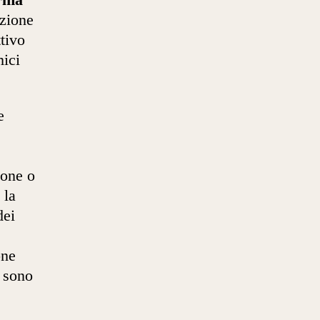
orma
azione
ttivo
mici
e
ione o
 la
dei
one
e sono