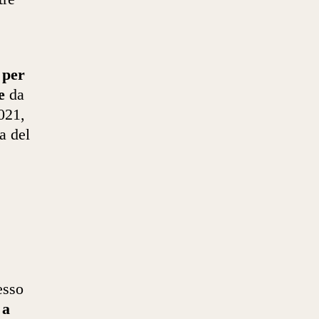
 per
e
da
2021,
a del
esso
 a