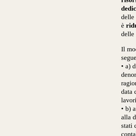
risor
dedi
delle
è
rid
delle
Il mo
segue
• a) 
denom
ragio
data 
lavor
• b) 
alla 
stati
conta