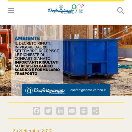
Facebook
Twitter
LinkedIn
Email
PrintFriendly
Condividi
25 Settembre 2020