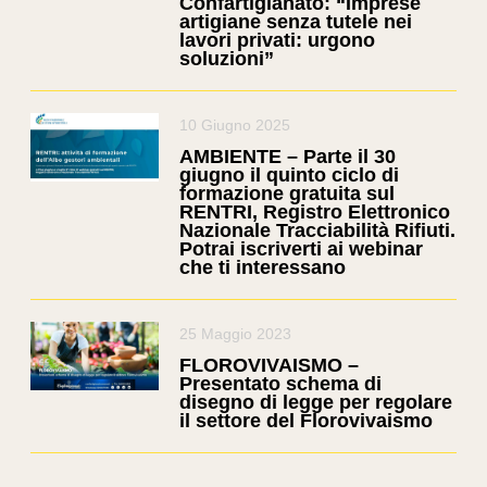
Confartigianato: “Imprese
artigiane senza tutele nei
lavori privati: urgono
soluzioni”
10 Giugno 2025
AMBIENTE – Parte il 30
giugno il quinto ciclo di
formazione gratuita sul
RENTRI, Registro Elettronico
Nazionale Tracciabilità Rifiuti.
Potrai iscriverti ai webinar
che ti interessano
25 Maggio 2023
FLOROVIVAISMO –
Presentato schema di
disegno di legge per regolare
il settore del Florovivaismo