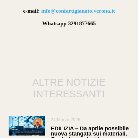
e-mail:
info@confartigianato.verona.it
Whatsapp 3291877665
ALTRE NOTIZIE
INTERESSANTI
24 Marzo 2026
EDILIZIA – Da aprile possibile
nuova stangata sui materiali,