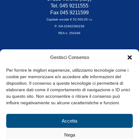
Tel. 045 9211555
Fax 045 9211599
Capitale sociale € 52.000,00 i.v.
P. IVA 02682390238
REA n. 254349
Orari di apertura
Gestisci Consenso
da Lunedì a Venerdì
8.30-13.00 / 14.00-17.30
Per fornire le migliori esperienze, utilizziamo tecnologie come i
cookie per memorizzare e/o accedere alle informazioni del
Whistleblowing
dispositivo. Il consenso a queste tecnologie ci permetterà di
elaborare dati come il comportamento di navigazione o ID unici
su questo sito. Non acconsentire o ritirare il consenso può
© Tutti i diritti riservati
influire negativamente su alcune caratteristiche e funzioni.
Privacy Policy e Cookie
|
Informativa Cookie
Accetta
Web Design: Baoblà
Nega