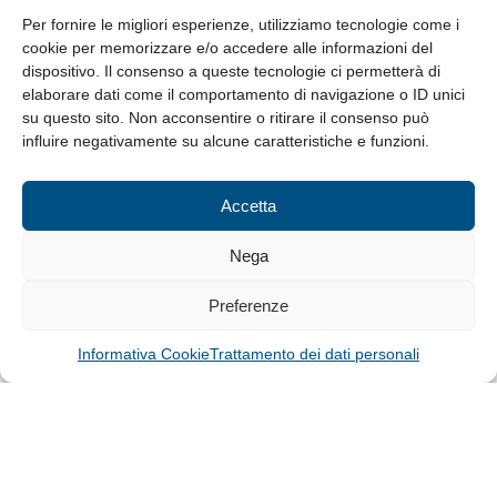
8.30-13.00 / 14.00-17.30
Per fornire le migliori esperienze, utilizziamo tecnologie come i
cookie per memorizzare e/o accedere alle informazioni del
Whistleblowing
dispositivo. Il consenso a queste tecnologie ci permetterà di
elaborare dati come il comportamento di navigazione o ID unici
su questo sito. Non acconsentire o ritirare il consenso può
© Tutti i diritti riservati
influire negativamente su alcune caratteristiche e funzioni.
Privacy Policy e Cookie
|
Informativa Cookie
Accetta
Web Design: Baoblà
Nega
Preferenze
Informativa Cookie
Trattamento dei dati personali