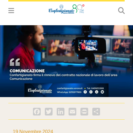
Facebook
Twitter
LinkedIn
Email
PrintFriendly
Condividi
19 Novembre 2024