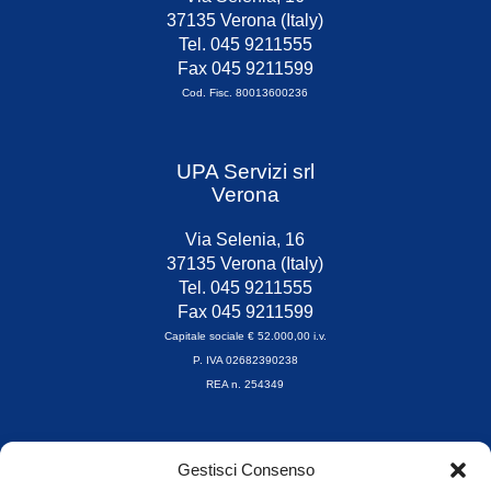
37135 Verona (Italy)
Tel. 045 9211555
Fax 045 9211599
Cod. Fisc. 80013600236
UPA Servizi srl
Verona
Via Selenia, 16
37135 Verona (Italy)
Tel. 045 9211555
Fax 045 9211599
Capitale sociale € 52.000,00 i.v.
P. IVA 02682390238
REA n. 254349
Orari di apertura
Gestisci Consenso
da Lunedì a Venerdì